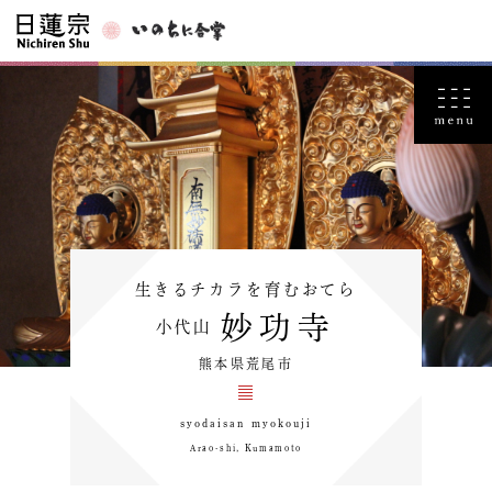
生きるチカラを育むおてら
妙功寺
小代山
熊本県荒尾市
syodaisan myokouji
Arao-shi, Kumamoto