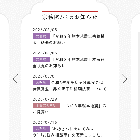
宗務院
お知らせ
からの
2026/08/05
「令和８年熊本地震災害義援
宗務院
金」勧募のお願い
2026/08/05
「令和８年熊本地震」本宗被
宗務院
害状況のお知らせ
2026/08/01
令和8年度千鳥ヶ淵戦没者追
宗務院
善供養並世界立正平和祈願法要について
2026/07/29
「令和８年熊本地震」の
日蓮宗の声明
お見舞い
2026/07/16
”お坊さんに聞いてみよ
宗務院
う”「お悩み相談室」を更新しました。