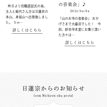
の音楽会」♪
昨日より住職認証式の為、
2015/04/04
主人と総代さん方は日蓮宗の
本山、身延山へ出発致しまし
「山のお寺の音楽会」 おか
た。 ５m…
げさまで大盛況でした！ 今
回、妙功寺本堂にお集り頂い
詳しくはこちら
た方々は…
詳しくはこちら
日蓮宗からのお知らせ
from Nichiren-shu portal