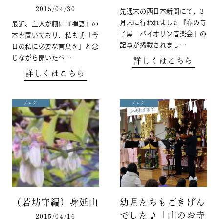
2015/04/30
先週末の西日本新聞にて、3
月末に行われました『春の寺
最近、主人が厠に『禅語』の
子屋 バイオリン音楽会』の
本を置いており、私も朝「今
記事が掲載されまし…
日の私に必要な言葉を」と念
じながら開いたペ…
詳しくはこちら
詳しくはこちら
ブログ
ブログ
（若坊守編）身延山
幼児たちもごきげん
でした♪「山のお寺
2015/04/16