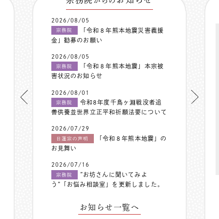
からの
2026/08/05
「令和８年熊本地震災害義援
宗務院
金」勧募のお願い
2026/08/05
「令和８年熊本地震」本宗被
宗務院
害状況のお知らせ
2026/08/01
令和8年度千鳥ヶ淵戦没者追
宗務院
善供養並世界立正平和祈願法要について
2026/07/29
「令和８年熊本地震」の
日蓮宗の声明
お見舞い
2026/07/16
”お坊さんに聞いてみよ
宗務院
う”「お悩み相談室」を更新しました。
お知らせ一覧へ