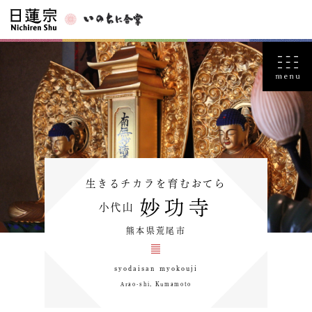
生きるチカラを育むおてら
妙功寺
小代山
熊本県荒尾市
syodaisan myokouji
Arao-shi, Kumamoto