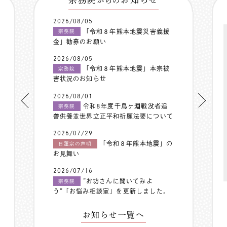
からの
2026/08/05
「令和８年熊本地震災害義援
宗務院
金」勧募のお願い
2026/08/05
「令和８年熊本地震」本宗被
宗務院
害状況のお知らせ
2026/08/01
令和8年度千鳥ヶ淵戦没者追
宗務院
善供養並世界立正平和祈願法要について
2026/07/29
「令和８年熊本地震」の
日蓮宗の声明
お見舞い
2026/07/16
”お坊さんに聞いてみよ
宗務院
う”「お悩み相談室」を更新しました。
お知らせ一覧へ