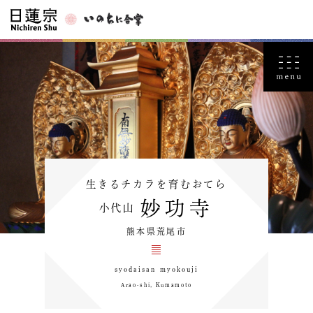
生きるチカラを育むおてら
妙功寺
小代山
熊本県荒尾市
syodaisan myokouji
Arao-shi, Kumamoto