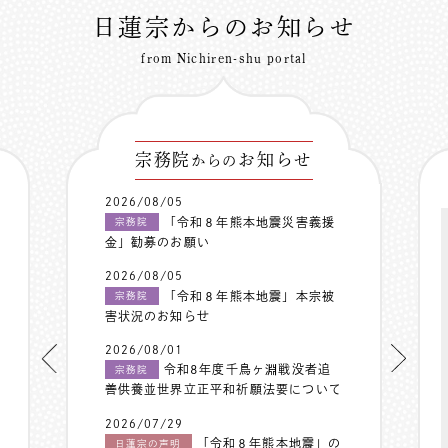
日蓮宗からのお知らせ
from Nichiren-shu portal
宗務院
お知らせ
からの
2026/08/05
「令和８年熊本地震災害義援
宗務院
金」勧募のお願い
2026/08/05
「令和８年熊本地震」本宗被
宗務院
害状況のお知らせ
2026/08/01
令和8年度千鳥ヶ淵戦没者追
宗務院
善供養並世界立正平和祈願法要について
2026/07/29
「令和８年熊本地震」の
日蓮宗の声明