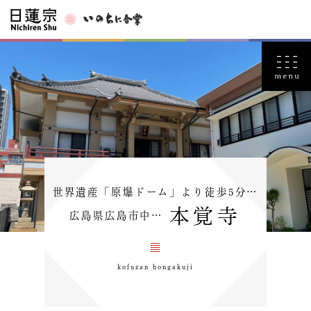
世界遺産「原爆ドーム」より徒歩5分…
本覚寺
広島県広島市中…
kofuzan hongakuji