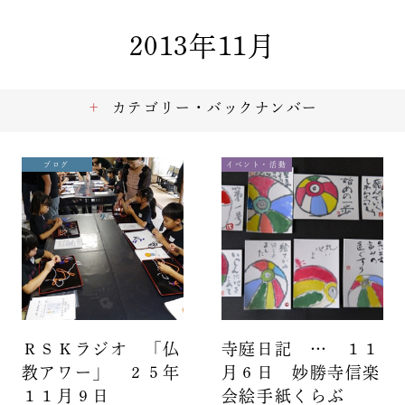
2013年11月
カテゴリー・バックナンバー
ブログ
イベント・活動
ＲＳＫラジオ 「仏
寺庭日記 … １１
教アワー」 ２５年
月６日 妙勝寺信楽
１１月９日
会絵手紙くらぶ