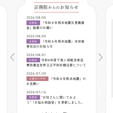
宗務院
お知らせ
からの
2026/08/05
「令和８年熊本地震災害義援
宗務院
金」勧募のお願い
2026/08/05
「令和８年熊本地震」本宗被
宗務院
害状況のお知らせ
2026/08/01
令和8年度千鳥ヶ淵戦没者追
宗務院
善供養並世界立正平和祈願法要について
2026/07/29
「令和８年熊本地震」の
日蓮宗の声明
お見舞い
2026/07/16
”お坊さんに聞いてみよ
宗務院
う”「お悩み相談室」を更新しました。