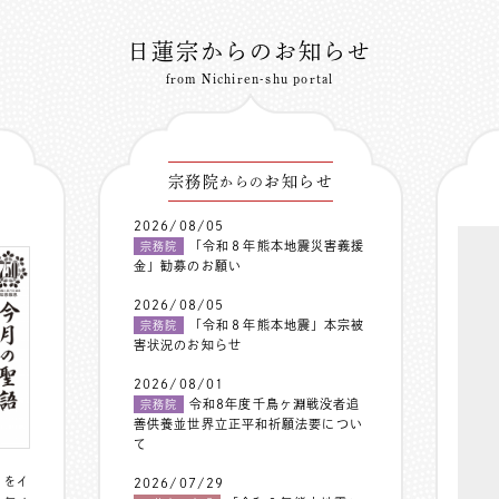
日蓮宗からのお知らせ
from Nichiren-shu portal
宗務院
お知らせ
からの
2026/08/05
「令和８年熊本地震災害義援
宗務院
金」勧募のお願い
2026/08/05
「令和８年熊本地震」本宗被
宗務院
害状況のお知らせ
2026/08/01
令和8年度千鳥ヶ淵戦没者追
宗務院
善供養並世界立正平和祈願法要につい
て
〟をイ
2026/07/29