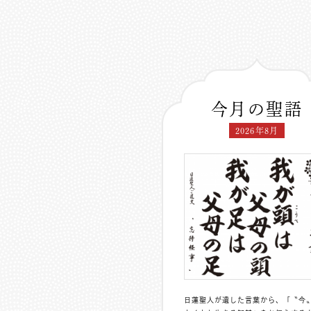
今月の聖語
2026年8月
日蓮聖人が遺した言葉から、「〝今