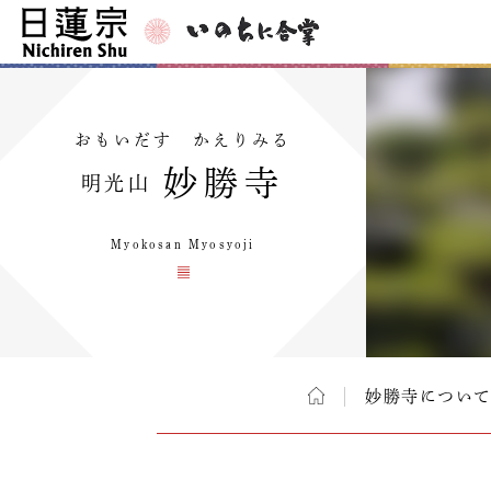
おもいだす かえりみる
妙勝寺
明光山
Myokosan Myosyoji
妙勝寺につい