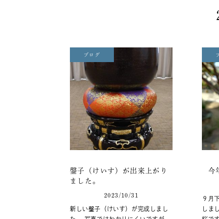
ブログ
鏧子（けいす）が出来上がり
今
ました。
2023/10/31
９月
新しい鏧子（けいす）が完成しまし
しま