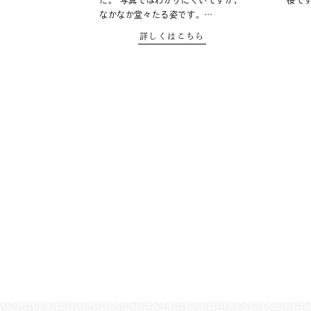
た。 写真ではわかりにくいですが、
桜で
なかなか堂々たる姿です。…
詳しくはこちら