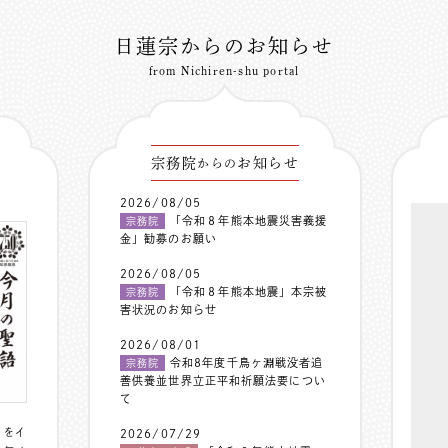
日蓮宗からのお知らせ
from Nichiren-shu portal
宗務院
お知らせ
からの
2026/08/05
「令和８年熊本地震災害義援
宗務院
金」勧募のお願い
2026/08/05
「令和８年熊本地震」本宗被
宗務院
害状況のお知らせ
2026/08/01
令和8年度千鳥ヶ淵戦没者追
宗務院
善供養並世界立正平和祈願法要につい
て
〟をイ
2026/07/29