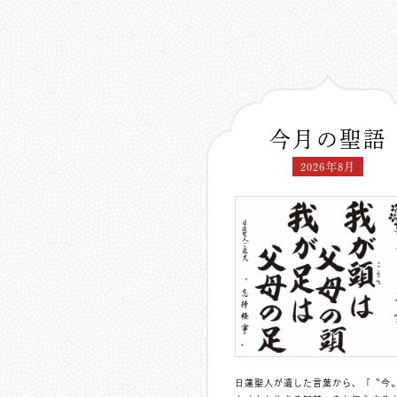
今月の聖語
2026年8月
日蓮聖人が遺した言葉から、「〝今