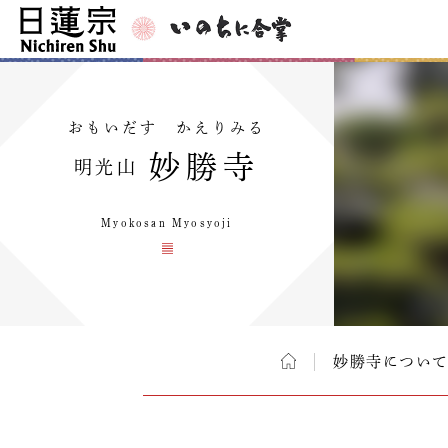
おもいだす かえりみる
妙勝寺
明光山
Myokosan Myosyoji
妙勝寺につい