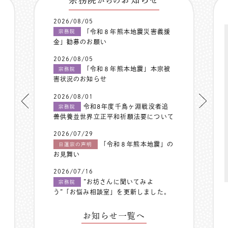
からの
2026/08/05
「令和８年熊本地震災害義援
宗務院
金」勧募のお願い
2026/08/05
「令和８年熊本地震」本宗被
宗務院
害状況のお知らせ
2026/08/01
令和8年度千鳥ヶ淵戦没者追
宗務院
善供養並世界立正平和祈願法要について
2026/07/29
「令和８年熊本地震」の
日蓮宗の声明
お見舞い
2026/07/16
”お坊さんに聞いてみよ
宗務院
う”「お悩み相談室」を更新しました。
お知らせ一覧へ