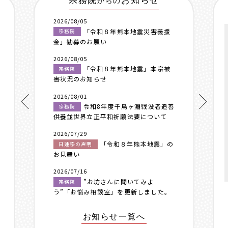
宗務院
お知らせ
からの
2026/08/05
「令和８年熊本地震災害義援
宗務院
金」勧募のお願い
2026/08/05
「令和８年熊本地震」本宗被
宗務院
害状況のお知らせ
2026/08/01
令和8年度千鳥ヶ淵戦没者追善
宗務院
供養並世界立正平和祈願法要について
2026/07/29
「令和８年熊本地震」の
日蓮宗の声明
お見舞い
2026/07/16
”お坊さんに聞いてみよ
宗務院
う”「お悩み相談室」を更新しました。
お知らせ一覧へ