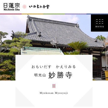
おもいだす かえりみる
妙勝寺
明光山
Myokosan Myosyoji