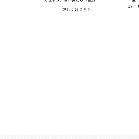
りますが、青年僧たちの気迫…
年度
めぐ
詳しくはこちら