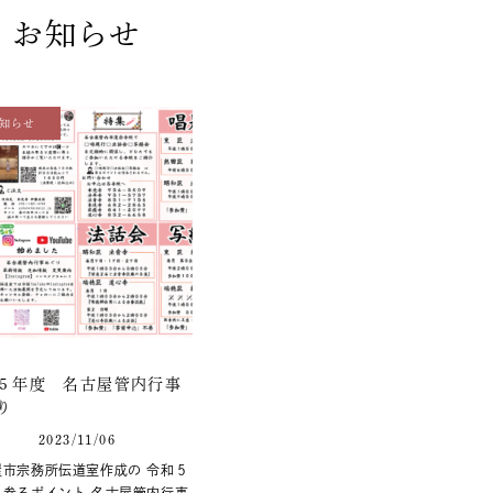
お知らせ
知らせ
５年度 名古屋管内行事
り
2023/11/06
屋市宗務所伝道室作成の 令和５