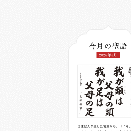
今月の聖語
2026年8月
日蓮聖人が遺した言葉から、「〝今