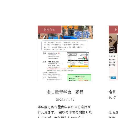
お知らせ
お
名古屋青年会 寒行
令和
めぐ
2023/11/27
本年度も名古屋青年会による寒行が
行われます。 寒空の下での開催とな
名古