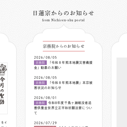
日蓮宗からのお知らせ
from Nichiren-shu portal
宗務院
お知らせ
からの
2026/08/05
「令和８年熊本地震災害義援
宗務院
金」勧募のお願い
2026/08/05
「令和８年熊本地震」本宗被
宗務院
害状況のお知らせ
2026/08/01
令和8年度千鳥ヶ淵戦没者追
宗務院
善供養並世界立正平和祈願法要につい
て
〟をイ
2026/07/29