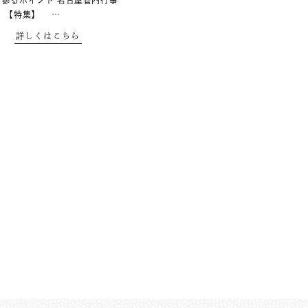
 参るポイント 名古屋管内行事
り 【特集】 …
詳しくはこちら