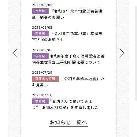
2026/08/05
「令和８年熊本地震災害義援
宗務院
金」勧募のお願い
2026/08/05
「令和８年熊本地震」本宗被
宗務院
害状況のお知らせ
2026/08/01
令和8年度千鳥ヶ淵戦没者追善
宗務院
供養並世界立正平和祈願法要について
2026/07/29
「令和８年熊本地震」の
日蓮宗の声明
お見舞い
2026/07/16
”お坊さんに聞いてみよ
宗務院
う”「お悩み相談室」を更新しました。
お知らせ一覧へ