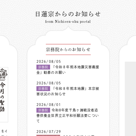
日蓮宗からのお知らせ
from Nichiren-shu portal
宗務院
お知らせ
からの
2026/08/05
「令和８年熊本地震災害義援
宗務院
金」勧募のお願い
2026/08/05
「令和８年熊本地震」本宗被
宗務院
害状況のお知らせ
2026/08/01
令和8年度千鳥ヶ淵戦没者追
宗務院
善供養並世界立正平和祈願法要につい
て
〟をイ
2026/07/29