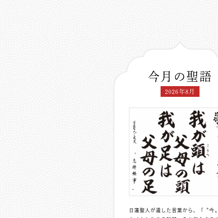
今月の聖語
2026年8月
日蓮聖人が遺した言葉から、「〝今