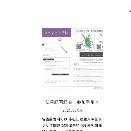
イベント・活動
法華経写経会 参加手引き
2021/09/10
名古屋管内では 宗祖日蓮聖人降誕８
００年慶讃 記念法華経写経会を開催