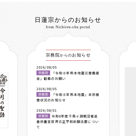
日蓮宗からのお知らせ
from Nichiren-shu portal
宗務院
お知らせ
からの
2026/08/05
宗務院
「令和８年熊本地震災害義援
金」勧募のお願い
2026/08/05
宗務院
「令和８年熊本地震」本宗被
害状況のお知らせ
2026/08/01
宗務院
令和8年度千鳥ヶ淵戦没者追
善供養並世界立正平和祈願法要につい
て