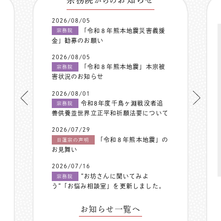
からの
2026/08/05
「令和８年熊本地震災害義援
宗務院
金」勧募のお願い
2026/08/05
「令和８年熊本地震」本宗被
宗務院
害状況のお知らせ
2026/08/01
令和8年度千鳥ヶ淵戦没者追
宗務院
善供養並世界立正平和祈願法要について
2026/07/29
「令和８年熊本地震」の
日蓮宗の声明
お見舞い
2026/07/16
”お坊さんに聞いてみよ
宗務院
う”「お悩み相談室」を更新しました。
お知らせ一覧へ