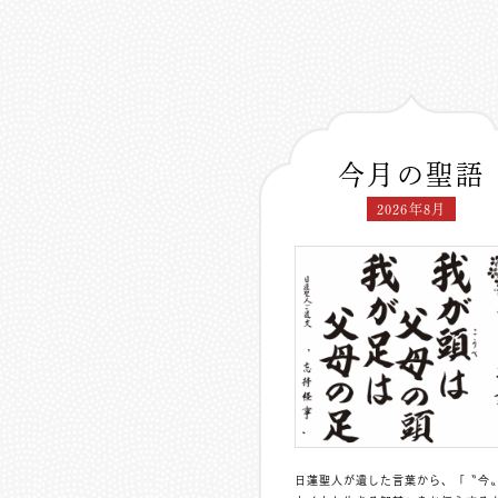
今月の聖語
2026年8月
日蓮聖人が遺した言葉から、「〝今