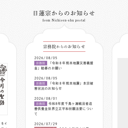
日蓮宗からのお知らせ
from Nichiren-shu portal
宗務院
お知らせ
からの
2026/08/05
「令和８年熊本地震災害義援
宗務院
金」勧募のお願い
2026/08/05
「令和８年熊本地震」本宗被
宗務院
害状況のお知らせ
2026/08/01
令和8年度千鳥ヶ淵戦没者追
宗務院
善供養並世界立正平和祈願法要につい
て
〟をイ
2026/07/29