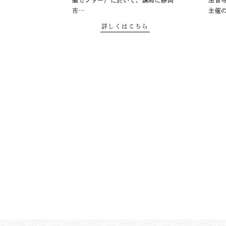
働センター）に於いて、講師に静岡
法音
市…
主催
詳しくはこちら