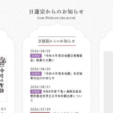
日蓮宗からのお知らせ
from Nichiren-shu portal
宗務院
お知らせ
からの
2026/08/05
「令和８年熊本地震災害義援
宗務院
金」勧募のお願い
2026/08/05
「令和８年熊本地震」本宗被
宗務院
害状況のお知らせ
2026/08/01
令和8年度千鳥ヶ淵戦没者追
宗務院
善供養並世界立正平和祈願法要につい
て
〟をイ
2026/07/29