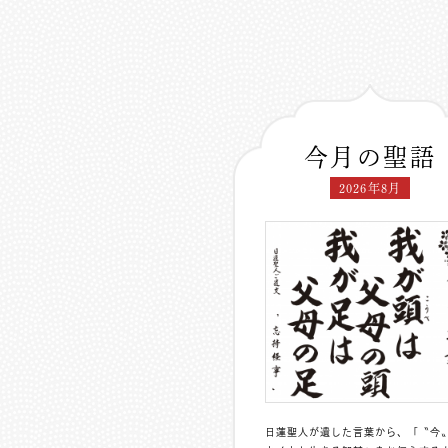
今月の聖語
2026年8月
日蓮聖人が遺した言葉から、「〝今