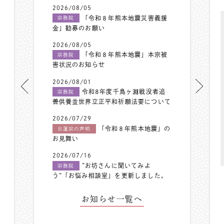
2026/08/05
「令和８年熊本地震災害義援
宗務院
金」勧募のお願い
2026/08/05
「令和８年熊本地震」本宗被
宗務院
害状況のお知らせ
2026/08/01
令和8年度千鳥ヶ淵戦没者追
宗務院
善供養並世界立正平和祈願法要について
2026/07/29
「令和８年熊本地震」の
日蓮宗の声明
お見舞い
2026/07/16
”お坊さんに聞いてみよ
宗務院
う”「お悩み相談室」を更新しました。
お知らせ一覧へ