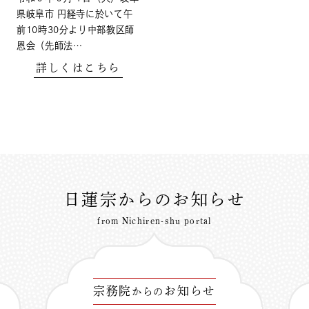
県岐阜市 円経寺に於いて午
前10時30分より中部教区師
恩会（先師法…
詳しくはこちら
日蓮宗からのお知らせ
from Nichiren-shu portal
宗務院
お知らせ
からの