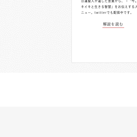
日蓮聖人が遺した言葉から、「〝今
キイキと生きる智慧」をお伝えする
ニュー。
twitterでも配信中
です。
解説を読む