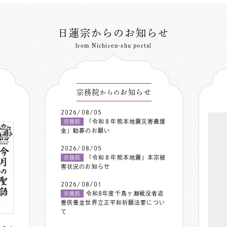
日蓮宗からのお知らせ
from Nichiren-shu portal
宗務院
お知らせ
からの
2026/08/05
「令和８年熊本地震災害義援
宗務院
金」勧募のお願い
2026/08/05
「令和８年熊本地震」本宗被
宗務院
害状況のお知らせ
2026/08/01
令和8年度千鳥ヶ淵戦没者追
宗務院
善供養並世界立正平和祈願法要につい
て