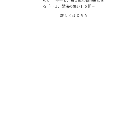
んか？ 本年も、名古屋布教師会によ
る「一日、聞法の集い」を開…
詳しくはこちら