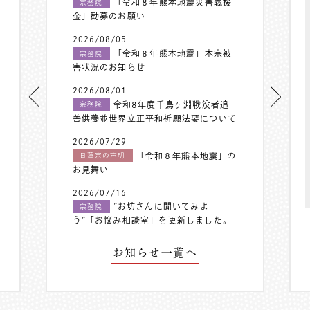
「令和８年熊本地震災害義援
宗務院
金」勧募のお願い
2026/08/05
「令和８年熊本地震」本宗被
宗務院
害状況のお知らせ
2026/08/01
令和8年度千鳥ヶ淵戦没者追
宗務院
善供養並世界立正平和祈願法要について
2026/07/29
「令和８年熊本地震」の
日蓮宗の声明
お見舞い
2026/07/16
”お坊さんに聞いてみよ
宗務院
う”「お悩み相談室」を更新しました。
お知らせ一覧へ