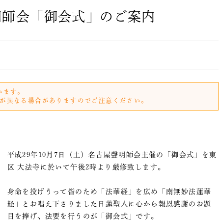
聲明師会「御会式」のご案内
います。
が異なる場合がありますのでご注意ください。
平成29年10月7日（土）名古屋聲明師会主催の「御会式」を東
区 大法寺に於いて午後2時より厳修致します。
身命を投げうって皆のため「法華経」を広め「南無妙法蓮華
経」とお唱え下さりました日蓮聖人に心から報恩感謝のお題
目を捧げ、法要を行うのが「御会式」です。