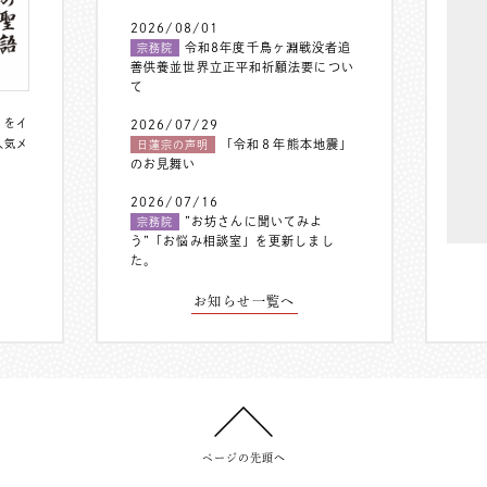
2026/08/01
令和8年度千鳥ヶ淵戦没者追
宗務院
善供養並世界立正平和祈願法要につい
て
〟をイ
2026/07/29
人気メ
「令和８年熊本地震」
日蓮宗の声明
のお見舞い
2026/07/16
”お坊さんに聞いてみよ
宗務院
う”「お悩み相談室」を更新しまし
た。
お知らせ一覧へ
ページの先頭へ