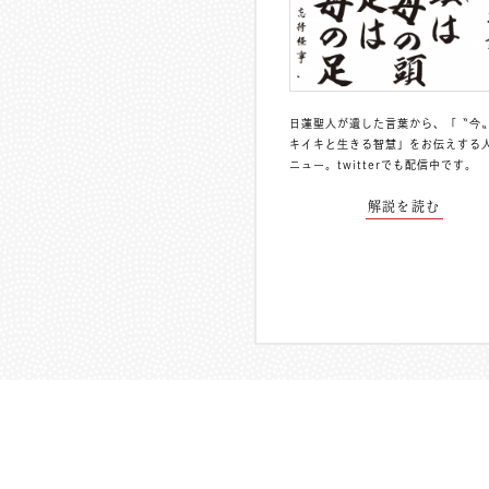
日蓮聖人が遺した言葉から、「〝今
キイキと生きる智慧」をお伝えする
ニュー。
twitterでも配信中
です。
解説を読む