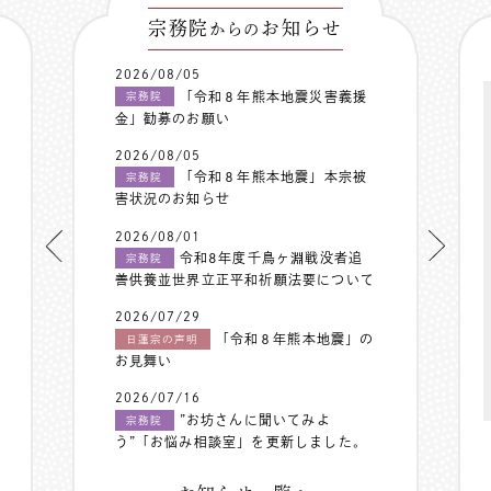
宗務院
お知らせ
からの
2026/08/05
「令和８年熊本地震災害義援
宗務院
金」勧募のお願い
2026/08/05
「令和８年熊本地震」本宗被
宗務院
害状況のお知らせ
2026/08/01
令和8年度千鳥ヶ淵戦没者追
宗務院
善供養並世界立正平和祈願法要について
2026/07/29
「令和８年熊本地震」の
日蓮宗の声明
お見舞い
2026/07/16
”お坊さんに聞いてみよ
宗務院
う”「お悩み相談室」を更新しました。