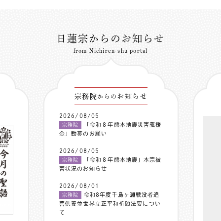
日蓮宗からのお知らせ
from Nichiren-shu portal
宗務院
お知らせ
からの
2026/08/05
「令和８年熊本地震災害義援
宗務院
金」勧募のお願い
2026/08/05
「令和８年熊本地震」本宗被
宗務院
害状況のお知らせ
2026/08/01
令和8年度千鳥ヶ淵戦没者追
宗務院
善供養並世界立正平和祈願法要につい
て