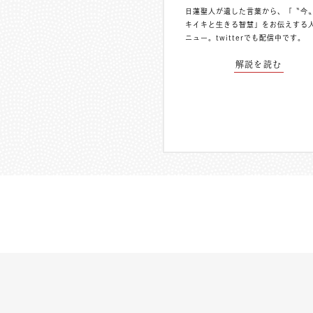
日蓮聖人が遺した言葉から、「〝今
キイキと生きる智慧」をお伝えする
ニュー。
twitterでも配信中
です。
解説を読む