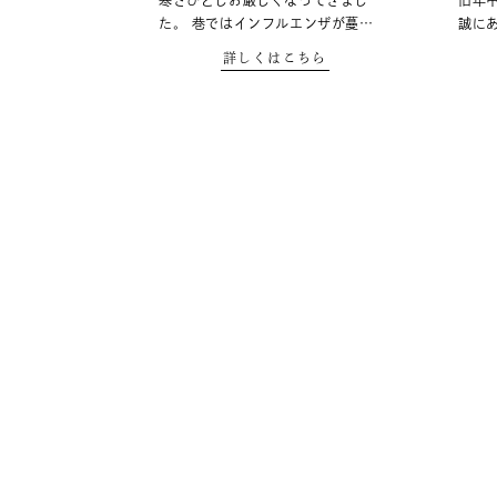
寒さひとしお厳しくなってきまし
旧年
た。 巷ではインフルエンザが蔓…
誠に
詳しくはこちら