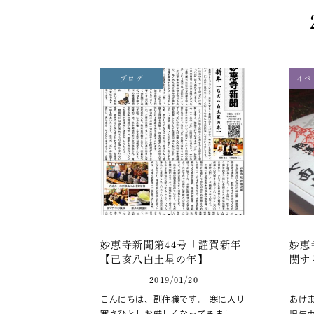
ブログ
イベ
妙恵寺新聞第44号「謹賀新年
妙恵
【己亥八白土星の年】」
関す
2019/01/20
こんにちは、副住職です。 寒に入り
あけ