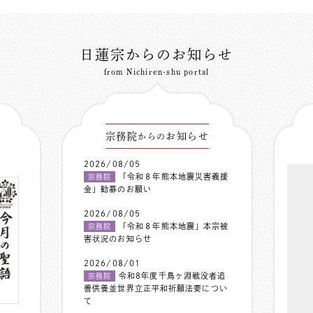
日蓮宗からのお知らせ
from Nichiren-shu portal
宗務院
お知らせ
からの
2026/08/05
「令和８年熊本地震災害義援
宗務院
金」勧募のお願い
2026/08/05
「令和８年熊本地震」本宗被
宗務院
害状況のお知らせ
2026/08/01
令和8年度千鳥ヶ淵戦没者追
宗務院
善供養並世界立正平和祈願法要につい
て