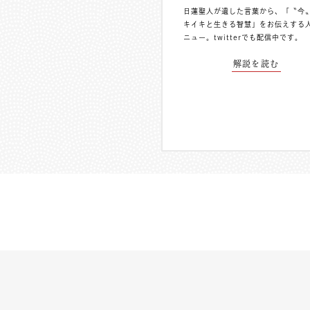
日蓮聖人が遺した言葉から、「〝今
キイキと生きる智慧」をお伝えする
ニュー。
twitterでも配信中
です。
解説を読む