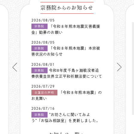
宗務院
お知らせ
からの
2026/08/05
「令和８年熊本地震災害義援
宗務院
金」勧募のお願い
2026/08/05
「令和８年熊本地震」本宗被
宗務院
害状況のお知らせ
2026/08/01
令和8年度千鳥ヶ淵戦没者追
宗務院
善供養並世界立正平和祈願法要について
2026/07/29
「令和８年熊本地震」の
日蓮宗の声明
お見舞い
2026/07/16
”お坊さんに聞いてみよ
宗務院
う”「お悩み相談室」を更新しました。