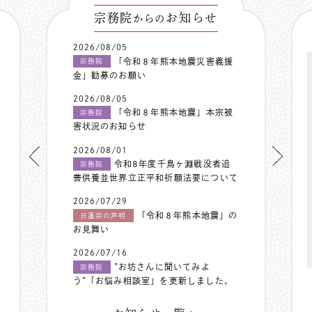
宗務院
お知らせ
からの
2026/08/05
「令和８年熊本地震災害義援
宗務院
金」勧募のお願い
2026/08/05
「令和８年熊本地震」本宗被
宗務院
害状況のお知らせ
2026/08/01
令和8年度千鳥ヶ淵戦没者追
宗務院
善供養並世界立正平和祈願法要について
2026/07/29
「令和８年熊本地震」の
日蓮宗の声明
お見舞い
2026/07/16
”お坊さんに聞いてみよ
宗務院
う”「お悩み相談室」を更新しました。