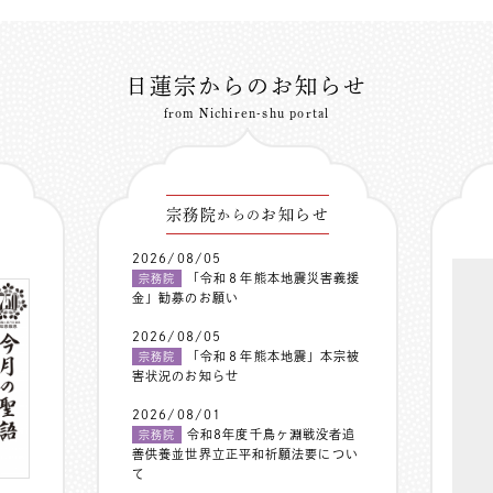
日蓮宗からのお知らせ
from Nichiren-shu portal
宗務院
お知らせ
からの
2026/08/05
「令和８年熊本地震災害義援
宗務院
金」勧募のお願い
2026/08/05
「令和８年熊本地震」本宗被
宗務院
害状況のお知らせ
2026/08/01
令和8年度千鳥ヶ淵戦没者追
宗務院
善供養並世界立正平和祈願法要につい
て