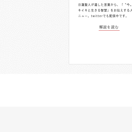
日蓮聖人が遺した言葉から、「〝今
キイキと生きる智慧」をお伝えする
ニュー。
twitterでも配信中
です。
解説を読む