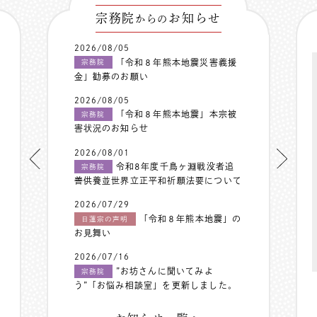
宗務院
お知らせ
からの
2026/08/05
「令和８年熊本地震災害義援
宗務院
金」勧募のお願い
2026/08/05
「令和８年熊本地震」本宗被
宗務院
害状況のお知らせ
2026/08/01
令和8年度千鳥ヶ淵戦没者追
宗務院
善供養並世界立正平和祈願法要について
2026/07/29
「令和８年熊本地震」の
日蓮宗の声明
お見舞い
2026/07/16
”お坊さんに聞いてみよ
宗務院
う”「お悩み相談室」を更新しました。