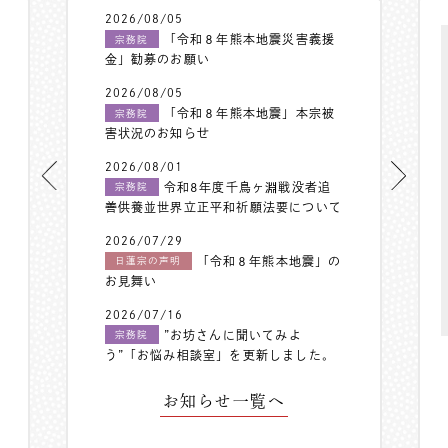
2026/08/05
「令和８年熊本地震災害義援
宗務院
金」勧募のお願い
2026/08/05
「令和８年熊本地震」本宗被
宗務院
害状況のお知らせ
2026/08/01
令和8年度千鳥ヶ淵戦没者追
宗務院
善供養並世界立正平和祈願法要について
2026/07/29
「令和８年熊本地震」の
日蓮宗の声明
お見舞い
2026/07/16
”お坊さんに聞いてみよ
宗務院
う”「お悩み相談室」を更新しました。
お知らせ一覧へ