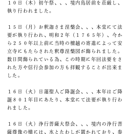
１０日（木）初午祭、、、境内鳥居前を荘厳し、
執り行われました。
１５日（月）お釈迦さま涅槃会、、、本堂にて法
要が執り行われ、明和２年（１７６５年）、今か
ら２５０年以上前に当時の檀越の寄進によって安
立寺にもたらされた釈尊涅槃図が飾られました。
数日間飾られている為、この時期に年回法要をさ
れた方や信行会参加の方も拝観することが出来ま
した。
１６日（火）日蓮聖人ご降誕会、、、本年はご降
誕８０１年目にあたり、本堂にて法要が執り行わ
れました。
１６日（火）浄行菩薩大祭会、、、境内の浄行菩
薩尊像の横には、水とたわしが置かれており、参