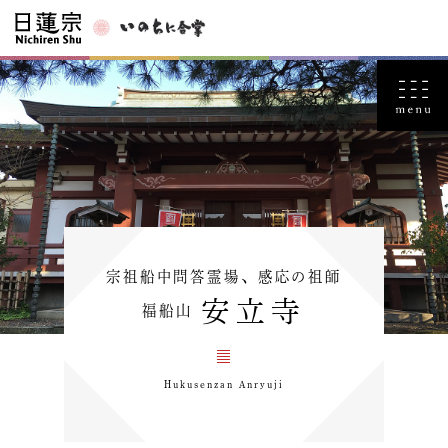
宗祖船中問答霊場、感応の祖師
安立寺
福船山
Hukusenzan Anryuji