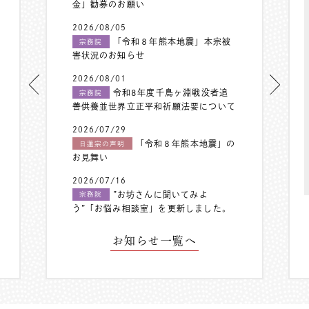
金」勧募のお願い
2026/08/05
「令和８年熊本地震」本宗被
宗務院
害状況のお知らせ
2026/08/01
令和8年度千鳥ヶ淵戦没者追
宗務院
善供養並世界立正平和祈願法要について
2026/07/29
「令和８年熊本地震」の
日蓮宗の声明
お見舞い
2026/07/16
”お坊さんに聞いてみよ
宗務院
う”「お悩み相談室」を更新しました。
お知らせ一覧へ