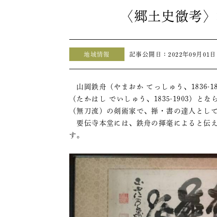
〈郷土史微考〉
地域情報
記事公開日：
2022年09月01日
山岡鉄舟（やまおか てっしゅう、1836-18
（たかはし でいしゅう、1835-1903
（無刀流）の剣術家で、禅・書の達人とし
要伝寺本堂には、鉄舟の揮毫によると伝え
す。