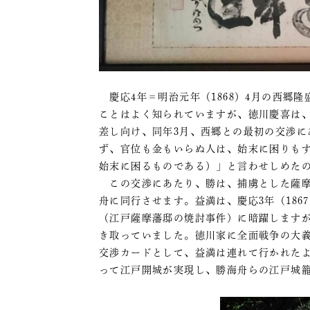
慶応4年＝明治元年（1868）4月の西郷隆盛
ことはよく知られていますが、徳川慶喜は
差し向け、同年3月、西郷との最初の交渉
ず、官位も金もいらぬ人は、始末に困りも
始末に困るものである）」と言わせしめた
この交渉にあたり、勝は、捕虜とした薩摩藩士
舟に同行させます。益満は、慶応3年（18
（江戸薩摩藩邸の焼討事件）に暗躍します
き取っていました。徳川家に全面戦争の大
交渉カードとして、益満は連れて行かれた
って江戸開城が実現し、勝海舟らの江戸城