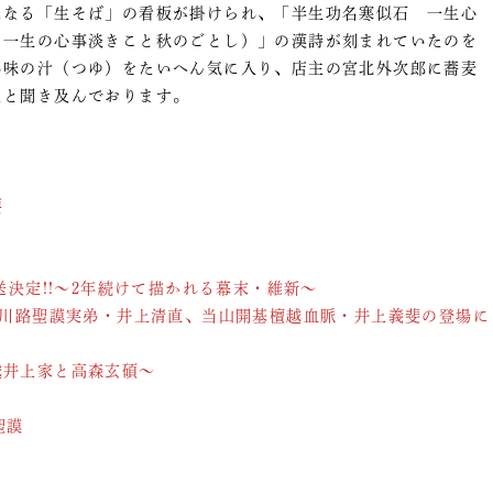
になる「生そば」の看板が掛けられ、「半生功名寒似石 一生心
 一生の心事淡きこと秋のごとし）」の漢詩が刻まれていたのを
い味の汁（つゆ）をたいへん気に入り、店主の宮北外次郎に蕎麦
たと聞き及んでおります。
。
要
送決定!!～2年続けて描かれる幕末・維新～
～川路聖謨実弟・井上清直、当山開基檀越血脈・井上義斐の登場に
越井上家と高森玄碩～
聖謨