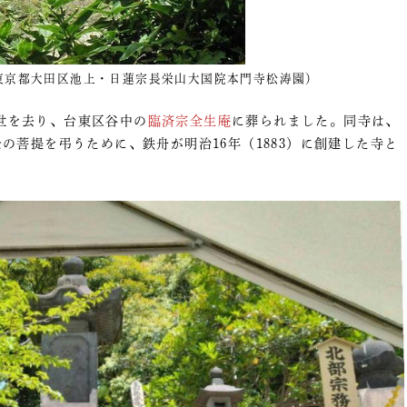
東京都大田区池上・日蓮宗長栄山大国院本門寺松涛園）
の世を去り、台東区谷中の
臨済宗全生庵
に葬られました。同寺は、
の菩提を弔うために、鉄舟が明治16年（1883）に創建した寺と