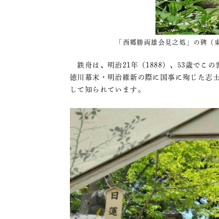
「西郷勝両雄会見之処」の碑（
鉄舟は、明治21年（1888）、53歳でこ
徳川幕末・明治維新の際に国事に殉じた志士
して知られています。