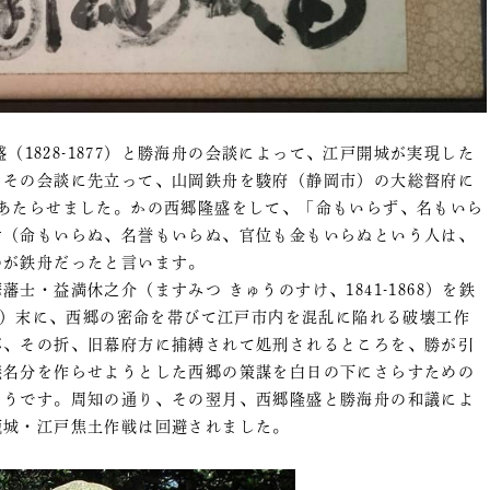
（1828-1877）と勝海舟の会談によって、江戸開城が実現した
、その会談に先立って、山岡鉄舟を駿府（静岡市）の大総督府に
にあたらせました。かの西郷隆盛をして、「命もいらず、名もいら
す（命もいらぬ、名誉もいらぬ、官位も金もいらぬという人は、
のが鉄舟だったと言います。
・益満休之介（ますみつ きゅうのすけ、1841-1868）を鉄
67）末に、西郷の密命を帯びて江戸市内を混乱に陥れる破壊工作
が、その折、旧幕府方に捕縛されて処刑されるところを、勝が引
義名分を作らせようとした西郷の策謀を白日の下にさらすための
ようです。周知の通り、その翌月、西郷隆盛と勝海舟の和議によ
籠城・江戸焦土作戦は回避されました。