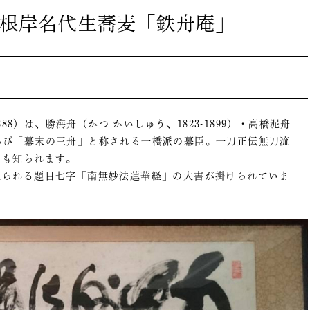
根岸名代生蕎麦「鉄舟庵」
88）は、勝海舟（かつ かいしゅう、1823-1899）・高橋泥舟
）とならび「幕末の三舟」と称される一橋派の幕臣。一刀正伝無刀流
ても知られます。
られる題目七字「南無妙法蓮華経」の大書が掛けられていま