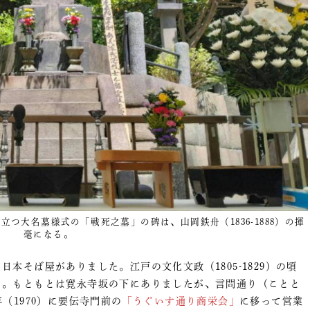
つ大名墓様式の「戦死之墓」の碑は、山岡鉄舟（1836-1888）の揮
毫になる。
日本そば屋がありました。江戸の文化文政（1805-1829）の頃
」。もともとは寛永寺坂の下にありましたが、言問通り（ことと
（1970）に要伝寺門前の
「うぐいす通り商栄会」
に移って営業