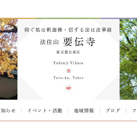
仰ぐ処は釈迦佛・信ずる法は法華経
要伝寺
法住山
東京都台東区
Yodenji Vihara
Taito-ku，Tokyo
お知らせ
イベント・活動
地域情報
ブログ
フ