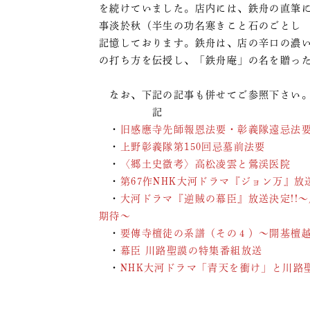
を続けていました。店内には、鉄舟の直筆
事淡於秋（半生の功名寒きこと石のごとし
記憶しております。鉄舟は、店の辛口の濃
の打ち方を伝授し、「鉄舟庵」の名を贈っ
なお、下記の記事も併せてご参照下さい
記
・
旧感應寺先師報恩法要・彰義隊遠忌法
・
上野彰義隊第150回忌墓前法要
・
〈郷土史微考〉高松凌雲と鶯渓医院
・
第67作NHK大河ドラマ『ジョン万』放
・
大河ドラマ『逆賊の幕臣』放送決定!!
期待～
・
要傳寺檀徒の系譜（その４）～開基檀
・
幕臣 川路聖謨の特集番組放送
・
NHK大河ドラマ「青天を衝け」と川路