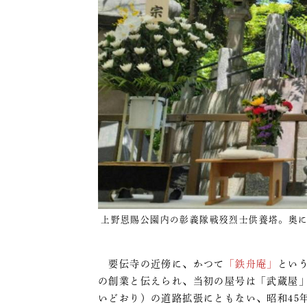
上野恩賜公園内の彰義隊戦歿烈士供養塔。奥に立
要伝寺の近傍に、かつて
「鉄舟庵」
という
の創業と伝えられ、当初の屋号は「武蔵屋
いどおり）の道路拡張にともない、昭和45年