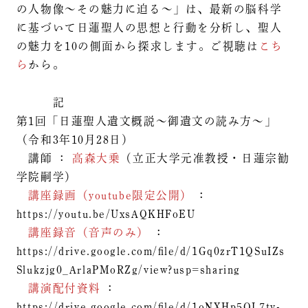
の人物像～その魅力に迫る～」は、最新の脳科学
に基づいて日蓮聖人の思想と行動を分析し、聖人
の魅力を10の側面から探求します。ご視聴は
こち
ら
から。
記
第1回「日蓮聖人遺文概説～御遺文の読み方～」
（令和3年10月28日）
講師 ：
高森大乗
（立正大学元准教授・日蓮宗勧
学院嗣学）
講座録画（youtube限定公開）
：
https://youtu.be/UxsAQKHFoEU
講座録音（音声のみ）
：
https://drive.google.com/file/d/1Gq0zrT1QSuIZs
Slukzjg0_ArlaPMoRZg/view?usp=sharing
講演配付資料
：
https://drive.google.com/file/d/1oNXHp5QL7ty-