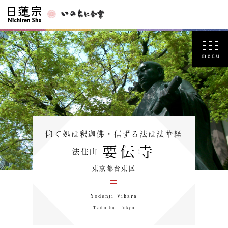
仰ぐ処は釈迦佛・信ずる法は法華経
要伝寺
法住山
東京都台東区
Yodenji Vihara
Taito-ku，Tokyo