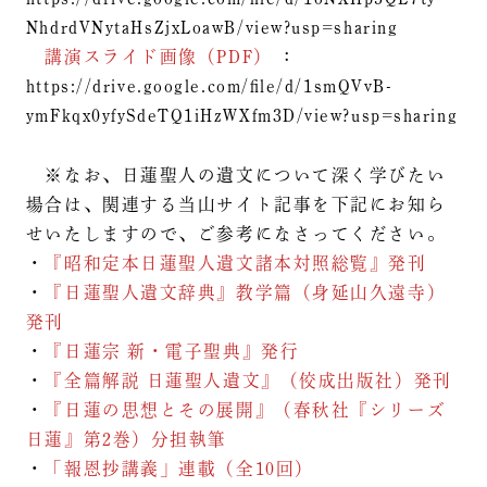
NhdrdVNytaHsZjxLoawB/view?usp=sharing
講演スライド画像（PDF）
：
https://drive.google.com/file/d/1smQVvB-
ymFkqx0yfySdeTQ1iHzWXfm3D/view?usp=sharing
※なお、日蓮聖人の遺文について深く学びたい
場合は、関連する当山サイト記事を下記にお知ら
せいたしますので、ご参考になさってください。
・
『昭和定本日蓮聖人遺文諸本対照総覧』発刊
・
『日蓮聖人遺文辞典』教学篇（身延山久遠寺）
発刊
・
『日蓮宗 新・電子聖典』発行
・
『全篇解説 日蓮聖人遺文』（佼成出版社）発刊
・
『日蓮の思想とその展開』（春秋社『シリーズ
日蓮』第2巻）分担執筆
・
「報恩抄講義」連載（全10回）