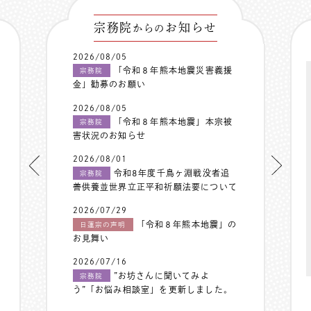
宗務院
お知らせ
からの
2026/08/05
「令和８年熊本地震災害義援
宗務院
金」勧募のお願い
2026/08/05
「令和８年熊本地震」本宗被
宗務院
害状況のお知らせ
2026/08/01
令和8年度千鳥ヶ淵戦没者追
宗務院
善供養並世界立正平和祈願法要について
2026/07/29
「令和８年熊本地震」の
日蓮宗の声明
お見舞い
2026/07/16
”お坊さんに聞いてみよ
宗務院
う”「お悩み相談室」を更新しました。