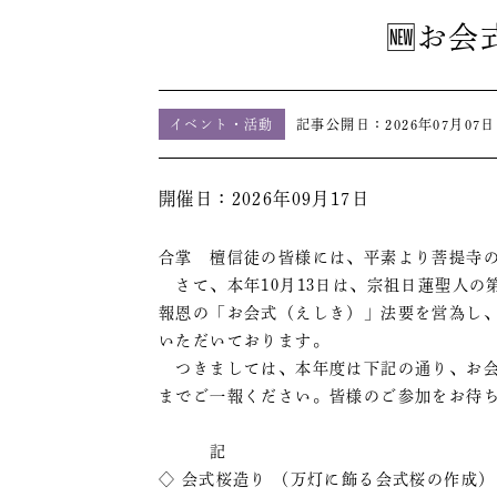
🆕お
イベント・活動
記事公開日：
2026年07月07日
開催日：2026年09月17日
合掌 檀信徒の皆様には、平素より菩提寺
さて、本年10月13日は、宗祖日蓮聖人の第
報恩の「お会式（えしき）」法要を営為し、
いただいております。
つきましては、本年度は下記の通り、お会
までご一報ください。皆様のご参加をお
記
◇ 会式桜造り （万灯に飾る会式桜の作成）