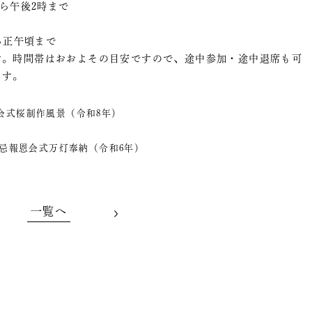
ら午後2時まで
ら正午頃まで
す。時間帯はおおよその目安ですので、途中参加・途中退席も可
ます。
会式桜制作風景（令和8年）
遠忌報恩会式万灯奉納（令和6年）
一覧へ