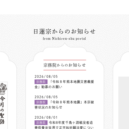
日蓮宗からのお知らせ
from Nichiren-shu portal
宗務院
お知らせ
からの
2026/08/05
「令和８年熊本地震災害義援
宗務院
金」勧募のお願い
2026/08/05
「令和８年熊本地震」本宗被
宗務院
害状況のお知らせ
2026/08/01
令和8年度千鳥ヶ淵戦没者追
宗務院
善供養並世界立正平和祈願法要につい