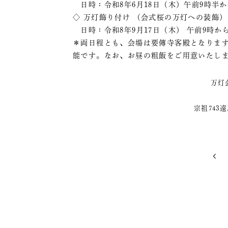
日時：令和8年6月18日（木）午前9時半か
◇ 万灯飾り付け （会式桜の万灯への装飾）
日時：令和8年9月17日（木） 午前9時か
＊両日程とも、会場は要傳寺客殿となりま
能です。なお、お昼の粗飯をご用意いたし
万灯
宗祖743