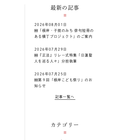
最新の記事
2026年08月01日
🆕「根岸・子規のみち 俳句短冊の
ある横丁プロジェクト」のご案内
2026年07月29日
🆕『正法』リレー式特集「日蓮聖
人を巡る人々」分担執筆
2026年07月25日
🆕第９回「根岸こども祭り」のお
知らせ
記事一覧へ
カテゴリー