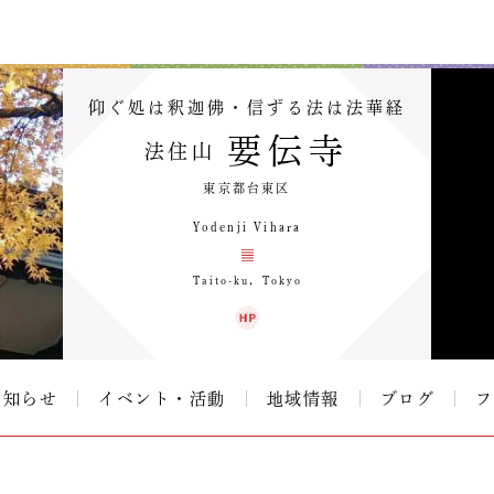
仰ぐ処は釈迦佛・信ずる法は法華経
要伝寺
法住山
東京都台東区
Yodenji Vihara
Taito-ku，Tokyo
お知らせ
イベント・活動
地域情報
ブログ
フ