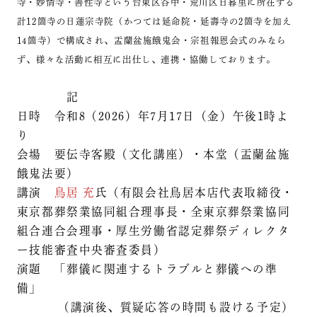
寺・妙情寺・善性寺という台東区谷中・荒川区日暮里に所在する
計12箇寺の日蓮宗寺院（かつては延命院・延壽寺の2箇寺を加え
14箇寺）で構成され、盂蘭盆施餓鬼会・宗祖報恩会式のみなら
ず、様々な活動に相互に出仕し、連携・協働しております。
記
日時 令和8（2026）年7月17日（金）午後1時よ
り
会場 要伝寺客殿（文化講座）・本堂（盂蘭盆施
餓鬼法要）
講演
鳥居 充
氏（有限会社鳥居本店代表取締役・
東京都葬祭業協同組合理事長・全東京葬祭業協同
組合連合会理事・厚生労働省認定葬祭ディレクタ
ー技能審査中央審査委員）
演題 「葬儀に関連するトラブルと葬儀への準
備」
（講演後、質疑応答の時間も設ける予定）