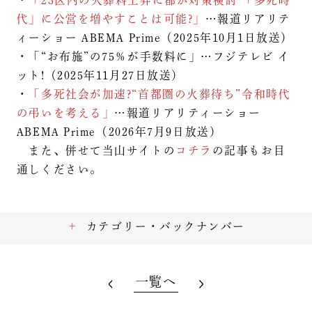
・
「23区内の火葬料上昇に都が対策検討 「多死時
代」に公営を増やすことは可能?」
…報道リアリテ
ィーショー ABEMA Prime（2025年10月1日放送）
・「“お布施”の75％が手数料に」…フジテレビ イ
ット!（2025年11月27日放送）
・
「多死社会が加速?“首都圏の火葬待ち”令和時代
の弔いを考える」
…報道リアリティーショー
ABEMA Prime（2026年7月9日放送）
また、併せて当山サイトの
コチラ
の記事もお目
通しください。
カテゴリー・バックナンバー
一覧へ