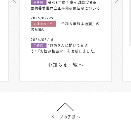
令和8年度千鳥ヶ淵戦没者追
宗務院
善供養並世界立正平和祈願法要について
2026/07/29
「令和８年熊本地震」の
日蓮宗の声明
お見舞い
2026/07/16
”お坊さんに聞いてみよ
宗務院
う”「お悩み相談室」を更新しました。
お知らせ一覧へ
ページの先頭へ