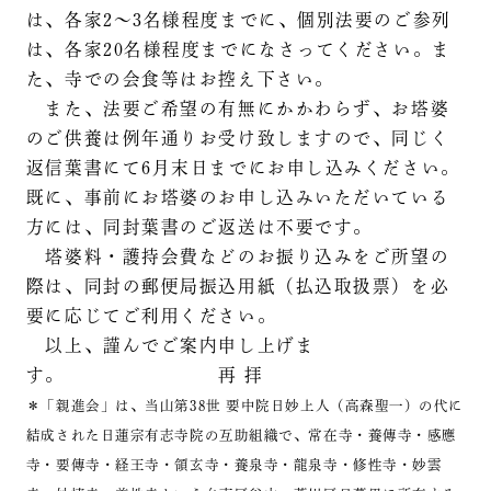
は、各家2～3名様程度までに、個別法要のご参列
は、各家20名様程度までになさってください。ま
た、寺での会食等はお控え下さい。
また、法要ご希望の有無にかかわらず、お塔婆
のご供養は例年通りお受け致しますので、同じく
返信葉書にて6月末日までにお申し込みください。
既に、事前にお塔婆のお申し込みいただいている
方には、同封葉書のご返送は不要です。
塔婆料・護持会費などのお振り込みをご所望の
際は、同封の郵便局振込用紙（払込取扱票）を必
要に応じてご利用ください。
以上、謹んでご案内申し上げま
す。 再 拝
＊「親進会」は、当山第38世 要中院日妙上人（高森聖一）の代に
結成された日蓮宗有志寺院の互助組織で、常在寺・養傳寺・感應
寺・要傳寺・経王寺・領玄寺・養泉寺・龍泉寺・修性寺・妙雲