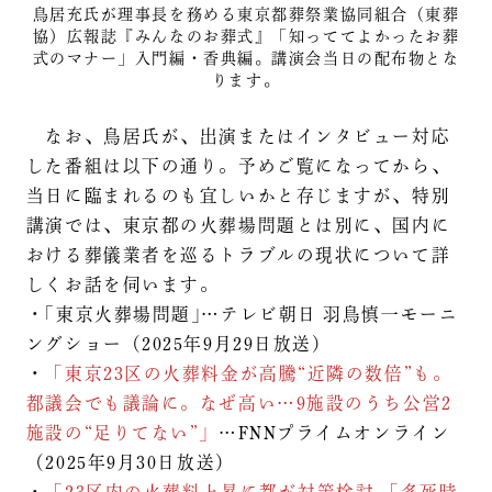
鳥居充氏が理事長を務める東京都葬祭業協同組合（東葬
協）広報誌『みんなのお葬式』「知っててよかったお葬
式のマナー」入門編・香典編。講演会当日の配布物とな
ります。
なお、鳥居氏が、出演またはインタビュー対応
した番組は以下の通り。予めご覧になってから、
当日に臨まれるのも宜しいかと存じますが、特別
講演では、東京都の火葬場問題とは別に、国内に
おける葬儀業者を巡るトラブルの現状について詳
しくお話を伺います。
・｢東京火葬場問題｣…テレビ朝日 羽鳥慎一モーニ
ングショー（2025年9月29日放送）
・
「東京23区の火葬料金が高騰“近隣の数倍”も。
都議会でも議論に。なぜ高い…9施設のうち公営2
施設の“足りてない”」
…FNNプライムオンライン
（2025年9月30日放送）