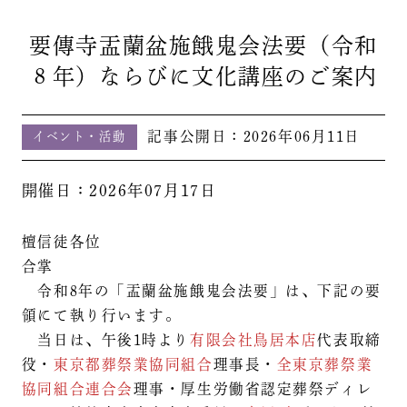
要傳寺盂蘭盆施餓鬼会法要（令和
８年）ならびに文化講座のご案内
記事公開日：
2026年06月11日
イベント・活動
開催日：2026年07月17日
檀信徒各位
合掌
令和8年の「盂蘭盆施餓鬼会法要」は、下記の要
領にて執り行います。
当日は、午後1時より
有限会社鳥居本店
代表取締
役・
東京都葬祭業協同組合
理事長・
全東京葬祭業
協同組合連合会
理事・厚生労働省認定葬祭ディレ