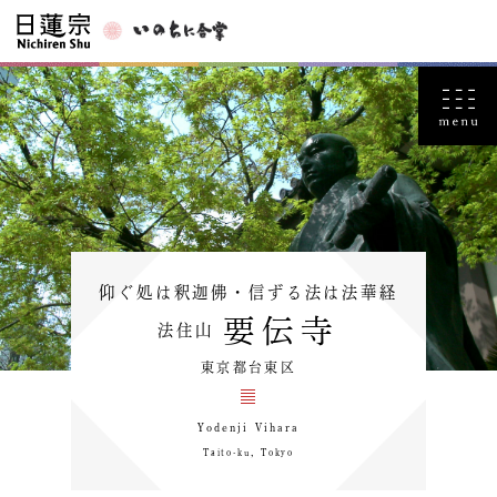
仰ぐ処は釈迦佛・信ずる法は法華経
要伝寺
法住山
東京都台東区
Yodenji Vihara
Taito-ku，Tokyo