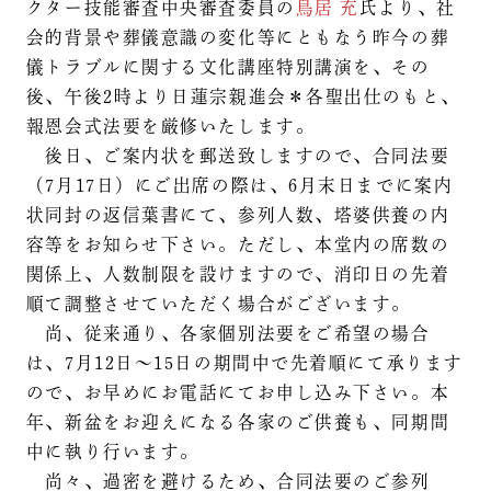
クター技能審査中央審査委員の
鳥居 充
氏より、社
会的背景や葬儀意識の変化等にともなう昨今の葬
儀トラブルに関する文化講座特別講演を、その
後、午後2時より日蓮宗親進会＊各聖出仕のもと、
報恩会式法要を厳修いたします。
後日、ご案内状を郵送致しますので、合同法要
（7月17日）にご出席の際は、6月末日までに案内
状同封の返信葉書にて、参列人数、塔婆供養の内
容等をお知らせ下さい。ただし、本堂内の席数の
関係上、人数制限を設けますので、消印日の先着
順て調整させていただく場合がございます。
尚、従来通り、各家個別法要をご希望の場合
は、7月12日～15日の期間中で先着順にて承ります
ので、お早めにお電話にてお申し込み下さい。本
年、新盆をお迎えになる各家のご供養も、同期間
中に執り行います。
尚々、過密を避けるため、合同法要のご参列