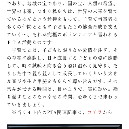
であり、地域の宝であり、国の宝、人類の希望、
世界の未来、つまり私たちは、世界の未来を育て
ているのだという矜持をもって、子育て当事者の
多くの仲間とともに子どもたちの健全育成を支え
ていく…、それが究極のボランティアと言われる
ＰＴＡ活動なのです。
子育てとは、子どもに限りない愛情を注ぎ、そ
の存在に感謝し、日々成長する子どもの姿に感動
して、時に試練と向き合う姿は温かく見守り、そ
うした中で親も親として成長していくという大き
な喜びや生き甲斐をもたらす尊い営みです。その
営みができる時間は、長いようで、実に短い。繰
り返すことのない幸せの時間、心ゆくまで味わっ
ていきましょう。
※当サイト内のPTA関連記事は、
コチラ
から。