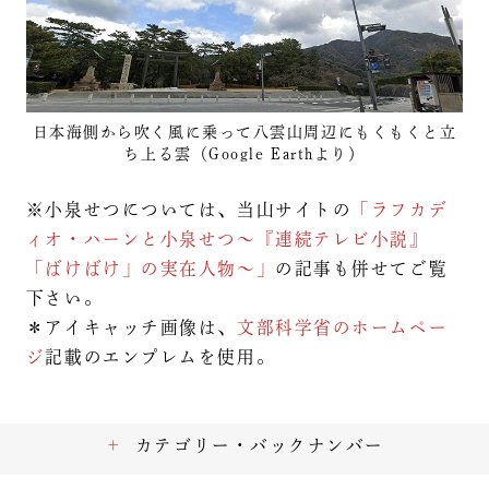
日本海側から吹く風に乗って八雲山周辺にもくもくと立
ち上る雲（Google Earthより）
※小泉せつについては、当山サイトの
「ラフカデ
ィオ・ハーンと小泉せつ～『連続テレビ小説』
「ばけばけ」の実在人物～」
の記事も併せてご覧
下さい。
＊アイキャッチ画像は、
文部科学省のホームペー
ジ
記載のエンプレムを使用。
カテゴリー・バックナンバー