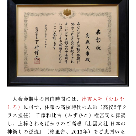
大会会期中の自由時間には、
出雲大社（おおや
しろ）
に詣で、住職の高校時代の恩師（高校2年ク
ラス担任） 千家和比古（かずひこ）権宮司に拝謁
し、上梓されたばかりのご高著『出雲大社 日本の
神祭りの源流』（柊風舎、2013年）をご恵贈いた