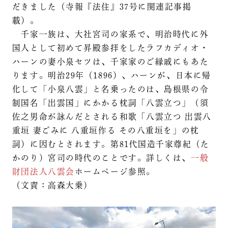
だきました（寺報『法住』37号に関連記事掲
載）。
千家一族は、大社宮司の家系で、明治時代に外
国人として初めて昇殿参拝をしたラフカディオ・
ハーンの妻小泉セツは、千家家のご縁戚にもあた
ります。明治29年（1896）、ハーンが、日本に帰
化して「小泉八雲」と名乗ったのは、島根県の令
制国名「出雲国」にかかる枕詞「八雲立つ」（須
佐之男命が詠んだとされる和歌「八雲立つ 出雲八
重垣 妻ごみに 八重垣作る その八重垣を」の枕
詞）に因むとされます。第81代国造千家尊紀（た
かのり）宮司の時代のことです。詳しくは、
一般
財団法人八雲会
ホームページ参照。
（文責：高森大乗）