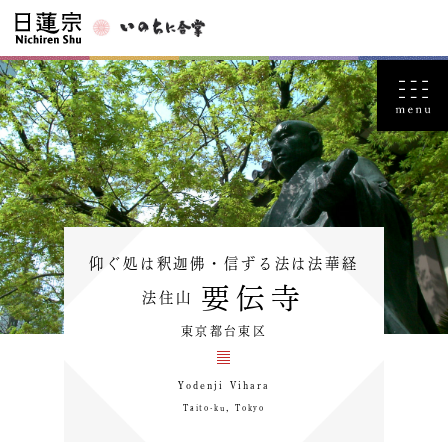
仰ぐ処は釈迦佛・信ずる法は法華経
要伝寺
法住山
東京都台東区
Yodenji Vihara
Taito-ku，Tokyo