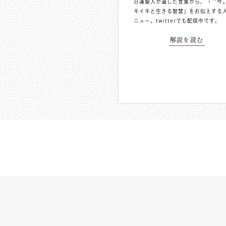
日蓮聖人が遺した言葉から、「〝今
キイキと生きる智慧」をお伝えする
ニュー。
twitterでも配信中
です。
解説を読む