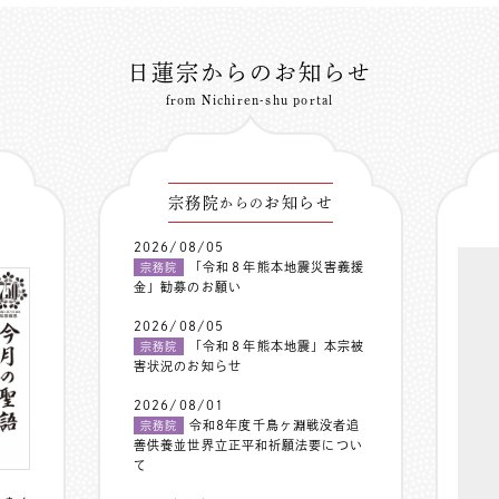
日蓮宗からのお知らせ
from Nichiren-shu portal
宗務院
お知らせ
からの
2026/08/05
「令和８年熊本地震災害義援
宗務院
金」勧募のお願い
2026/08/05
「令和８年熊本地震」本宗被
宗務院
害状況のお知らせ
2026/08/01
令和8年度千鳥ヶ淵戦没者追
宗務院
善供養並世界立正平和祈願法要につい
て