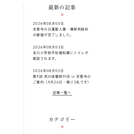
最新の記事
2026年08月05日
本覚寺の日蓮聖人像・導師用経机
の修復が完了しました。
2026年08月03日
本川小学校平和資料館にトイレが
新設されます。
2026年08月02日
第9回 死の体験旅行Ⓡ in 本覚寺の
ご案内（9月26日・残り3名です）
記事一覧へ
カテゴリー