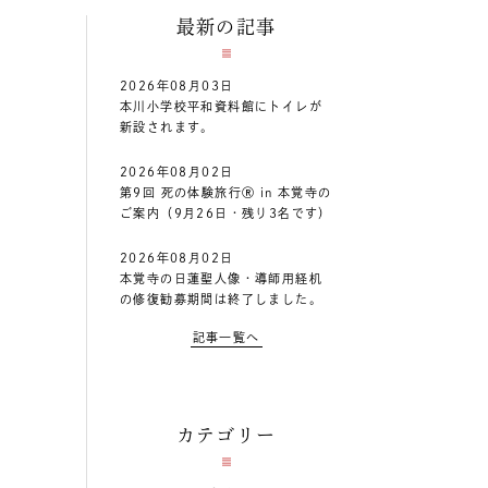
最新の記事
2026年08月03日
本川小学校平和資料館にトイレが
新設されます。
2026年08月02日
第9回 死の体験旅行Ⓡ in 本覚寺の
ご案内（9月26日・残り3名です）
2026年08月02日
本覚寺の日蓮聖人像・導師用経机
の修復勧募期間は終了しました。
記事一覧へ
カテゴリー