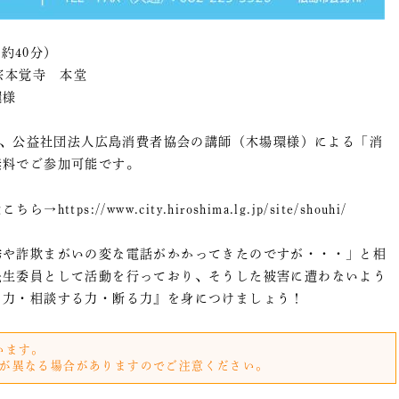
（約40分）
宗本覚寺 本堂
環様
にて、公益社団法人広島消費者協会の講師（木場環様）による「消
無料でご参加可能です。
//www.city.hiroshima.lg.jp/site/shouhi/
誘や詐欺まがいの変な電話がかかってきたのですが・・・」と相
民生委員として活動を行っており、そうした被害に遭わないよう
く力・相談する力・断る力』を身につけましょう！
います。
が異なる場合がありますのでご注意ください。