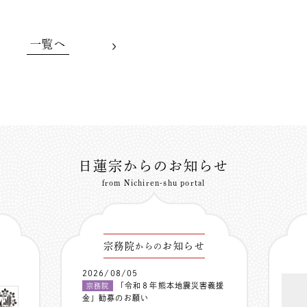
一覧へ
日蓮宗からのお知らせ
from Nichiren-shu portal
宗務院
お知らせ
からの
2026/08/05
「令和８年熊本地震災害義援
宗務院
金」勧募のお願い