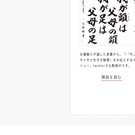
日蓮聖人が遺した言葉から、「〝今
キイキと生きる智慧」をお伝えする
ニュー。
twitterでも配信中
です。
解説を読む