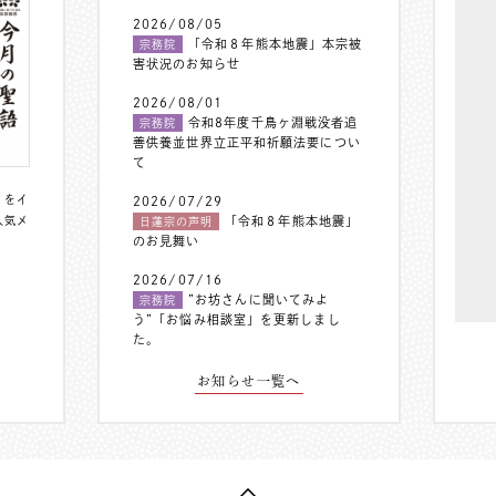
2026/08/05
「令和８年熊本地震」本宗被
宗務院
害状況のお知らせ
2026/08/01
令和8年度千鳥ヶ淵戦没者追
宗務院
善供養並世界立正平和祈願法要につい
て
〟をイ
2026/07/29
人気メ
「令和８年熊本地震」
日蓮宗の声明
のお見舞い
2026/07/16
”お坊さんに聞いてみよ
宗務院
う”「お悩み相談室」を更新しまし
た。
お知らせ一覧へ