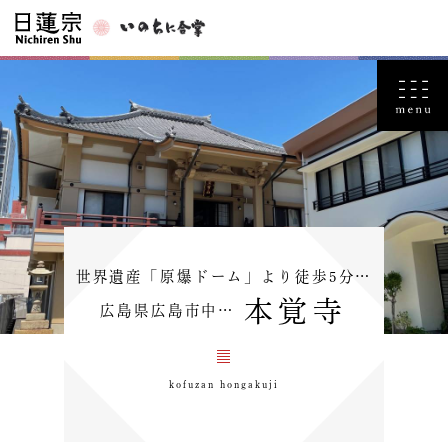
世界遺産「原爆ドーム」より徒歩5分…
本覚寺
広島県広島市中…
kofuzan hongakuji