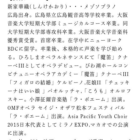
新家華織(しんけかおり)・・・メゾソプラノ
広島出身。広島県立広島観音高等学校卒業。大阪
音楽大学短期大学部ミュージカルコース卒業。同
大学短期大学部専攻科卒業。大阪音楽大学音楽科
優秀賞受賞。首席卒業。在学中にニューヨーク
BDCに留学。卒業後、本格的に声楽を学び始め
る。ひろしまオペラルネサンスにて「魔笛」クナ
ーベIIIとしてオペラデビュー。びわ湖ホールコン
ビチュニーオペラアカデミー「魔笛」クナーベIII
「フィガロの結婚」ケルビーノ,花娘II 「チェッキ
ーナはいい娘 」パオルッチャ,「こうも」オルロフ
スキー。小澤征爾音楽塾「ラ・ボエーム」出演。
OMFオペラ セイジ・オザワ松本フェスティバル
「ラ・ボエーム」出演。Asia Pacific Youth Choir
2015日本代表としてミラノEXPO,マカオでの公演
に出演。