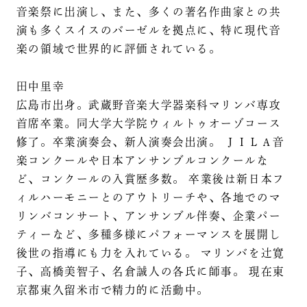
音楽祭に出演し、また、多くの著名作曲家との共
演も多くスイスのバーゼルを拠点に、特に現代音
楽の領域で世界的に評価されている。
田中里幸
広島市出身。武蔵野音楽大学器楽科マリンバ専攻
首席卒業。同大学大学院ウィルトゥオーゾコース
修了。卒業演奏会、新人演奏会出演。 ＪＩＬＡ音
楽コンクールや日本アンサンブルコンクールな
ど、コンクールの入賞歴多数。 卒業後は新日本フ
ィルハーモニーとのアウトリーチや、各地でのマ
リンバコンサート、アンサンブル伴奏、企業パー
ティーなど、多種多様にパフォーマンスを展開し
後世の指導にも力を入れている。 マリンバを辻寛
子、高橋美智子、名倉誠人の各氏に師事。 現在東
京都東久留米市で精力的に活動中。