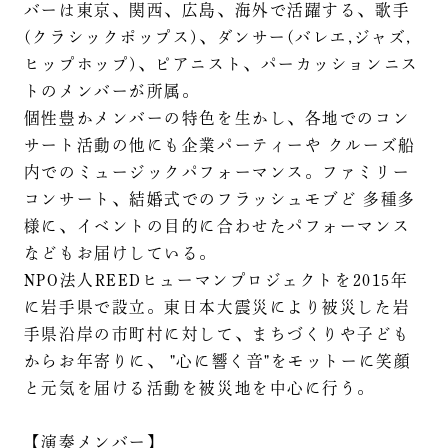
バーは東京、関西、広島、海外で活躍する、歌手
(クラシックポップス)、ダンサー(バレエ,ジャズ,
ヒップホップ)、ピアニスト、パーカッションニス
トのメンバーが所属。
個性豊かメンバーの特色を生かし、各地でのコン
サート活動の他にも企業パーティーや クルーズ船
内でのミュージックパフォーマンス。ファミリー
コンサート、結婚式でのフラッシュモブど 多種多
様に、イベントの目的に合わせたパフォーマンス
などもお届けしている。
NPO法人REEDヒューマンプロジェクトを2015年
に岩手県で設立。東日本大震災により被災した岩
手県沿岸の市町村に対して、まちづくりや子ども
からお年寄りに、 "心に響く音"をモットーに笑顔
と元気を届ける活動を被災地を中心に行う。
【演奏メンバー】