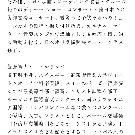
その他、CM・映画レコーディング歌唱・クルーズ
船でのディナー ショー・コンサート・東日本での
復興支援コンサート、被災地で子供たちへのミュ
ージカルの歌唱・振り付け指導、カルチャーセン
ターや音楽スタジオで講師としても幅広く精力的
に活動を行う。日本オペラ振興会マスタークラス
修了。
飯野智大・・・マリンバ
埼玉県出身。スイス在住。武蔵野音楽大学ヴィル
トゥオーソ学科卒業後、スイスのバーゼル音楽院
にてで最優等で修士演奏、ソリスト課程を修了。
ルーマニア国際音楽コンクール、南カリフォルニ
ア国際マリンバコンクール等の数々のコンクール
で優勝、入賞。ソリストとして、バーゼル交響楽
団や済州交響楽団などのオーケストラと共演。ド
イツやスイスなどを始めとするヨーロッパ各地の