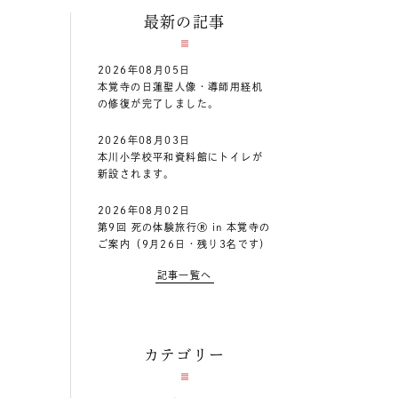
最新の記事
2026年08月05日
本覚寺の日蓮聖人像・導師用経机
の修復が完了しました。
2026年08月03日
本川小学校平和資料館にトイレが
新設されます。
2026年08月02日
第9回 死の体験旅行Ⓡ in 本覚寺の
ご案内（9月26日・残り3名です）
記事一覧へ
カテゴリー