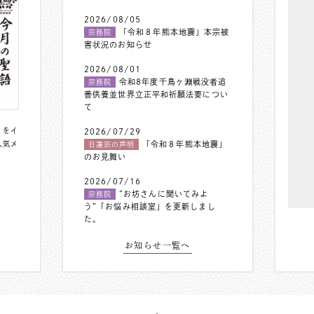
2026/08/05
「令和８年熊本地震」本宗被
宗務院
害状況のお知らせ
2026/08/01
令和8年度千鳥ヶ淵戦没者追
宗務院
善供養並世界立正平和祈願法要につい
て
〟をイ
2026/07/29
人気メ
「令和８年熊本地震」
日蓮宗の声明
のお見舞い
2026/07/16
”お坊さんに聞いてみよ
宗務院
う”「お悩み相談室」を更新しまし
た。
お知らせ一覧へ