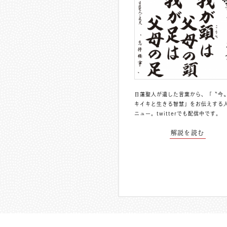
日蓮聖人が遺した言葉から、「〝今
キイキと生きる智慧」をお伝えする
ニュー。
twitterでも配信中
です。
解説を読む