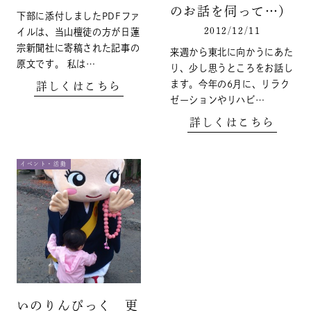
のお話を伺って…）
下部に添付しましたPDFファ
2012/12/11
イルは、当山檀徒の方が日蓮
宗新聞社に寄稿された記事の
来週から東北に向かうにあた
原文です。 私は…
り、少し思うところをお話し
ます。今年の6月に、リラク
詳しくはこちら
ゼーションやリハビ…
詳しくはこちら
イベント・活動
いのりんぴっく 更