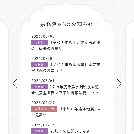
宗務院
お知らせ
からの
2026/08/05
「令和８年熊本地震災害義援
宗務院
金」勧募のお願い
2026/08/05
「令和８年熊本地震」本宗被
宗務院
害状況のお知らせ
2026/08/01
令和8年度千鳥ヶ淵戦没者追
宗務院
善供養並世界立正平和祈願法要について
2026/07/29
「令和８年熊本地震」の
日蓮宗の声明
お見舞い
2026/07/16
”お坊さんに聞いてみよ
宗務院