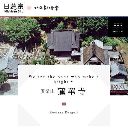
We are the ones who make a
bright…
蓮華寺
廣榮山
Koeizan Rengeji