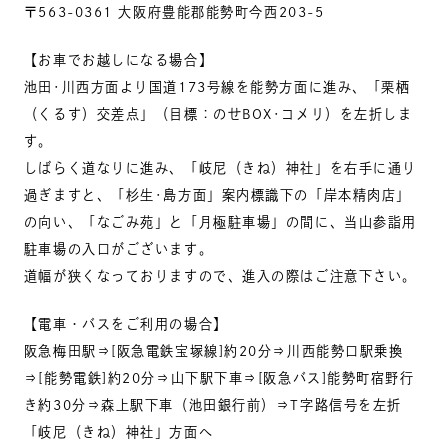
〒563-0361 大阪府豊能郡能勢町今西203-5
【お車でお越しになる場合】
池田･川西方面より国道173号線を能勢方面に進み、「栗栖
（くるす）交差点」（目標：のせBOX･コメリ）を左折しま
す。
しばらく道なりに進み、「岐尼（きね）神社」を右手に通り
過ぎますと、「杉生･島方面」案内標識下の「岸本精肉店」
の向い、「なごみ苑」と「月極駐車場」の間に、当山参詣用
駐車場の入口がございます。
道幅が狭くなっておりますので、進入の際はご注意下さい。
【電車・バスをご利用の場合】
阪急梅田駅⇒[阪急電鉄宝塚線]約20分⇒川西能勢口駅乗換
⇒[能勢電鉄]約20分⇒山下駅下車⇒[阪急バス]能勢町宿野行
き約30分⇒森上駅下車（池田銀行前）⇒T字路信号を左折
「岐尼（きね）神社」方面へ