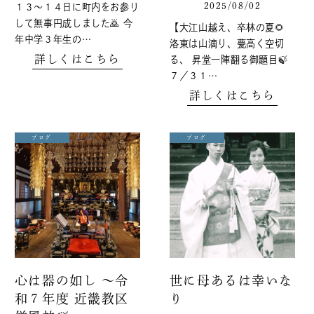
2025/08/02
１３～１４日に町内をお参り
して無事円成しました🙇 今
【大江山越え、卒林の夏🌻
年中学３年生の…
洛東は山滴り、甍高く空切
詳しくはこちら
る、 昇堂一陣翻る御題目🍃
７／３１…
詳しくはこちら
ブログ
ブログ
心は器の如し ～令
世に母あるは幸いな
和７年度 近畿教区
り