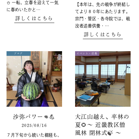
⛄ 一転、立春を迎えて一気
【本年は、先の戦争が終結し
に春めいたかと…
てより８０年にあたります。
詳しくはこちら
宗門・管区・各寺院では、戦
没者追善供養・…
詳しくはこちら
ブログ
イベント・活動
沙弥パワー👊💪
大江山越え、卒林の
夏🌻～ 近畿教区僧
2025/08/16
風林 閉林式🍃 ～
７月下旬から続いた棚経も、