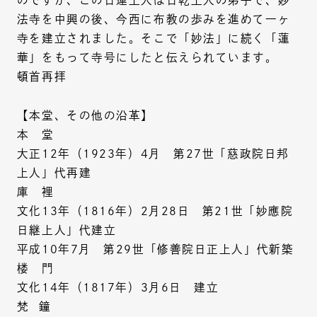
法寺を中興の後、今西に布教の歩みを進めて一ヶ
寺を建立されました。そこで「妙法」に続く「蓮
華」をもって寺号にしたと伝えられています。
頓首再拝
【本堂、その他の沿革】
本 堂
大正12年（1923年）4月 第27世「慈政院日邦
上人」代再建
庫 裡
文化13年（1816年）2月28日 第21世「妙應院
日継上人」代建立
平成10年7月 第29世「修善院日正上人」代新築
楼 門
文化14年（1817年）3月6日 建立
梵 鐘