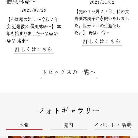
僧風林🍃～
2024/11/02
2025/07/29
【先の１０月２７日、私の実
母桑木朋子が永眠いたしまし
【心は器の如し ～令和７年
た。世寿９５の生涯でし
度 近畿教区 僧風林🍃～】 本
た。】 母は、令…
年も始まりました～😙😂😮
😭😝 洛東…
詳しくはこちら
詳しくはこちら
トピックスの一覧へ
フォトギャラリー
本堂
境内
イベント・活動