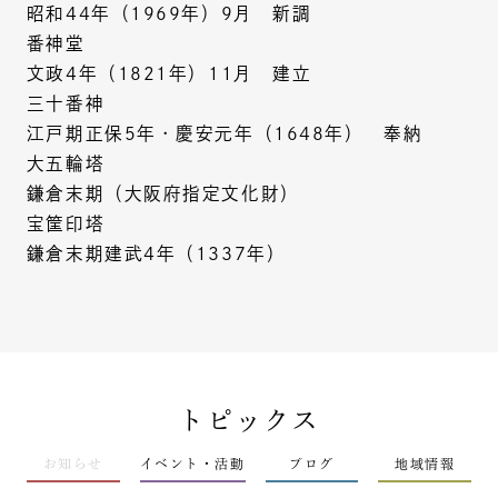
昭和44年（1969年）9月 新調
番神堂
文政4年（1821年）11月 建立
三十番神
江戸期正保5年・慶安元年（1648年） 奉納
大五輪塔
鎌倉末期（大阪府指定文化財）
宝筐印塔
鎌倉末期建武4年（1337年）
トピックス
お知らせ
イベント・活動
ブログ
地域情報