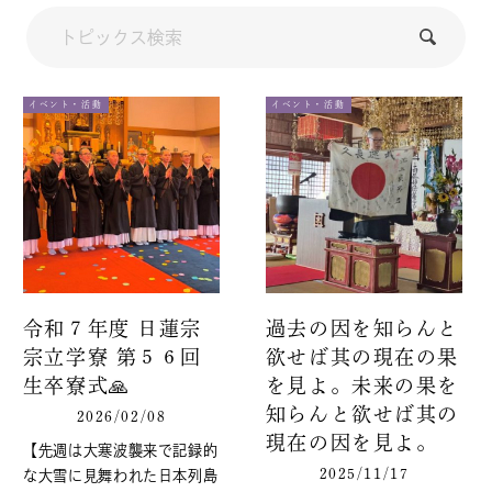
イベント・活動
イベント・活動
令和７年度 日蓮宗
過去の因を知らんと
宗立学寮 第５６回
欲せば其の現在の果
生卒寮式🙏
を見よ。未来の果を
知らんと欲せば其の
2026/02/08
現在の因を見よ。
【先週は大寒波襲来で記録的
2025/11/17
な大雪に見舞われた日本列島