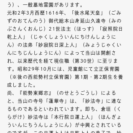
う）、一般墓地霊園があります。
元和2年3月西歴1616年、「後水尾天皇」（ごみ
ずのおてんのう）御代総本山身延山久遠寺（みの
ぶさんくおんじ）21世法主（ほっす）「寂照院日
乾上人」（じゃくしょういんにちけんしょうに
ん）の法弟「妙寂院日深上人」（みょうじゃくい
んにちじんしょうにん）によって当山は開創さ
れ、以来歴代を経て現住職（第30世）に至りま
す。昭和29年10月には、児童館にて立正保育園
（※後の西能勢村立保育園）第1期・第2期生を養
成しました。
尚、『能勢東郷志』（のせとうごうし）による
と、当山の寺号「蓮華寺」は、「妙法寺」に連な
るものであるといわれています。即ち、倉垣（く
らがけ）妙法寺は「本行院日運上人」（ほんぎょ
ういんにちうんしょうにん）が中興とされている
のですが、この日運上人は日乾上人の弟子で、妙