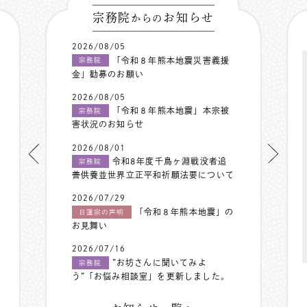
宗務院
お知らせ
からの
2026/08/05
「令和８年熊本地震災害義援
宗務院
金」勧募のお願い
2026/08/05
「令和８年熊本地震」本宗被
宗務院
害状況のお知らせ
2026/08/01
令和8年度千鳥ヶ淵戦没者追
宗務院
善供養並世界立正平和祈願法要について
2026/07/29
「令和８年熊本地震」の
日蓮宗の声明
お見舞い
2026/07/16
”お坊さんに聞いてみよ
宗務院
う”「お悩み相談室」を更新しました。