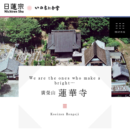
We are the ones who make a
bright…
蓮華寺
廣榮山
Koeizan Rengeji