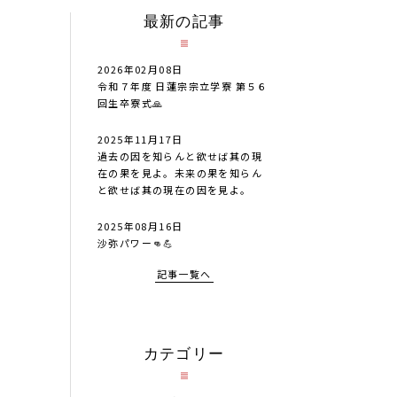
最新の記事
2026年02月08日
令和７年度 日蓮宗宗立学寮 第５６
回生卒寮式🙏
2025年11月17日
過去の因を知らんと欲せば其の現
在の果を見よ。未来の果を知らん
と欲せば其の現在の因を見よ。
2025年08月16日
沙弥パワー👊💪
記事一覧へ
カテゴリー