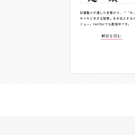
日蓮聖人が遺した言葉から、「〝今
キイキと生きる智慧」をお伝えする
ニュー。
twitterでも配信中
です。
解説を読む