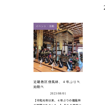
イベント・活動
近畿教区僧風林、４年ぶり🏃
始動🏃
2023/08/01
【令和元年以来、４年ぶりの僧風林