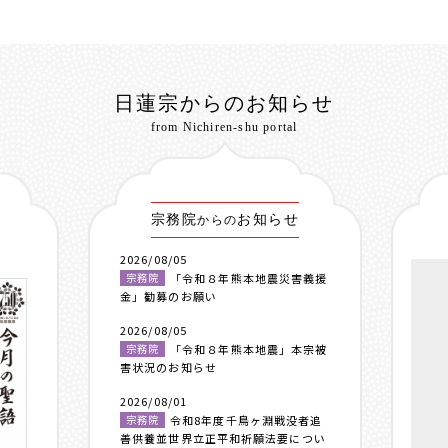
日蓮宗からのお知らせ
from Nichiren-shu portal
宗務院
お知らせ
からの
2026/08/05
宗務院
「令和８年熊本地震災害義援
金」勧募のお願い
2026/08/05
宗務院
「令和８年熊本地震」本宗被
害状況のお知らせ
2026/08/01
宗務院
令和8年度千鳥ヶ淵戦没者追
善供養並世界立正平和祈願法要につい