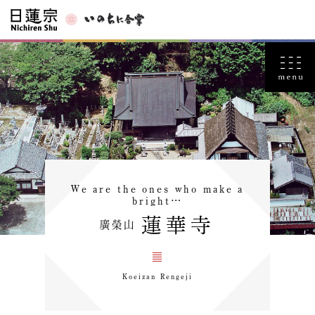
We are the ones who make a
bright…
蓮華寺
廣榮山
Koeizan Rengeji