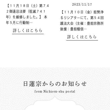
2023/11/17
【１１月１８日（土）第７４
２御遠忌法要（祖滅７４１
【１１月１０日（金）能勢浄
年）を厳修しました。】 本
るりシアターにて、第５４回
年５月に行動制…
護法大会（主催：豊能宗務所
後援：豊能檀信…
詳しくはこちら
詳しくはこちら
日蓮宗からのお知らせ
from Nichiren-shu portal