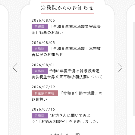
宗務院
お知らせ
からの
2026/08/05
「令和８年熊本地震災害義援
宗務院
金」勧募のお願い
2026/08/05
「令和８年熊本地震」本宗被
宗務院
害状況のお知らせ
2026/08/01
令和8年度千鳥ヶ淵戦没者追
宗務院
善供養並世界立正平和祈願法要について
2026/07/29
「令和８年熊本地震」の
日蓮宗の声明
お見舞い
2026/07/16
”お坊さんに聞いてみよ
宗務院
う”「お悩み相談室」を更新しました。