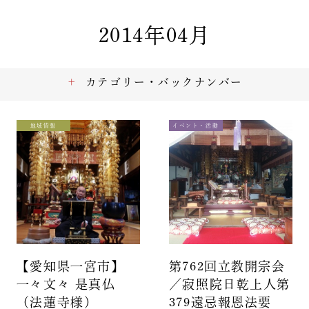
2014年04月
カテゴリー・バックナンバー
地域情報
イベント・活動
【愛知県一宮市】
第762回立教開宗会
一々文々 是真仏
／寂照院日乾上人第
（法蓮寺様）
379遠忌報恩法要