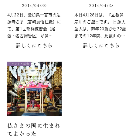
2014/04/30
2014/04/28
4月22日、愛知県一宮市の法
本日4月28日は、『立教開
蓮寺さま（宮崎貞悟住職）に
宗』のご聖日です。 日蓮大
て、第1回部経練習会（尾
聖人は、御年20歳から32歳
張・名古屋管区）が開…
までの12年間、比叡山の…
詳しくはこちら
詳しくはこちら
イベント・活動
仏さまの国に生まれ
てよかった