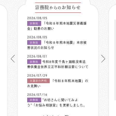
宗務院
お知らせ
からの
2026/08/05
「令和８年熊本地震災害義援
宗務院
金」勧募のお願い
2026/08/05
「令和８年熊本地震」本宗被
宗務院
害状況のお知らせ
2026/08/01
令和8年度千鳥ヶ淵戦没者追
宗務院
善供養並世界立正平和祈願法要について
2026/07/29
「令和８年熊本地震」の
日蓮宗の声明
お見舞い
2026/07/16
”お坊さんに聞いてみよ
宗務院
う”「お悩み相談室」を更新しました。