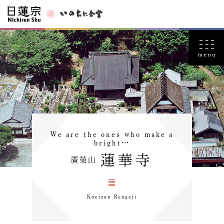
We are the ones who make a
bright…
蓮華寺
廣榮山
Koeizan Rengeji