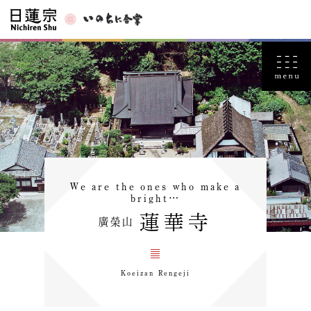
We are the ones who make a
bright…
蓮華寺
廣榮山
Koeizan Rengeji