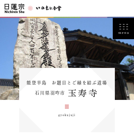
能登半島 お題目とご縁を結ぶ道場
玉寿寺
石川県羽咋市
gyokujuji