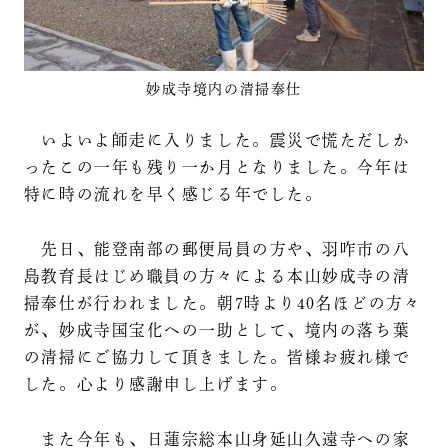
妙成寺境内の清掃奉仕
いよいよ師走に入りました。震災で慌ただしか
ったこの一年も残り一か月となりました。今年は
特に時の流れを早く感じる年でした。
先日、能登南部の郵便局員の方や、羽咋市の八
島教育長はじめ職員の方々による本山妙成寺の清
掃奉仕が行われました。朝7時より40名ほどの方々
が、妙成寺国宝化への一助として、境内の落ち葉
の清掃にご協力して頂きました。皆様お疲れ様で
した。心より感謝申し上げます。
また今年も、日蓮宗総本山身延山久遠寺への家