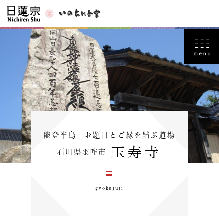
能登半島 お題目とご縁を結ぶ道場
玉寿寺
石川県羽咋市
gyokujuji