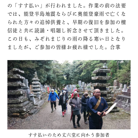
の「すす払い」が行われました。作業の前の法要
では、能登半島地震ならびに奥能登豪雨で亡くな
られた方々の追悼供養と、早期の復旧を参加の檀
信徒と共に読誦・唱題し祈念させて頂きました。
この日も、みぞれまじりの雨の降る寒い日となり
ましたが、ご参加の皆様お疲れ様でした。合掌
すす払いのため丈六堂に向かう参加者