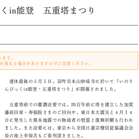
くin能登 五重塔まつり
います。
が異なる場合がありますのでご注意ください。
連休最後の５月５日、羽咋市本山妙成寺に於いて『いのり
んぴっくin能登・五重塔まつり』が開催されました。
五重塔前での慶讃法要では、四百年前に塔を建立した加賀
藩前田家・寿福院さまのご回向や、東日本大震災と４月１４
日に発生した熊本地震での物故者の慰霊と復興祈願も行われ
ました。また法要には、東京から全国日蓮宗檀信徒協議会会
長の池上幸保氏もご参列頂きました。