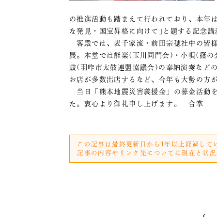
の推進活動も踏まえて行われており、本年
な発見・国宝昇格に向けて｣と題する記念講
客殿では、表千家流・前田宗穂社中の皆様
展。本堂では能楽(玉川同門会)・小唄(篠の
鼓(羽咋市太鼓連盟協議会)の奉納演奏など
お店が多数出店するなど、今年も大勢の方
当日「熊本地震災害義援金」の募金活動を
た。衷心より御礼申し上げます。 合掌
この記事は最終更新日から1年以上経過して
記事の内容やリンク先については現在と状況