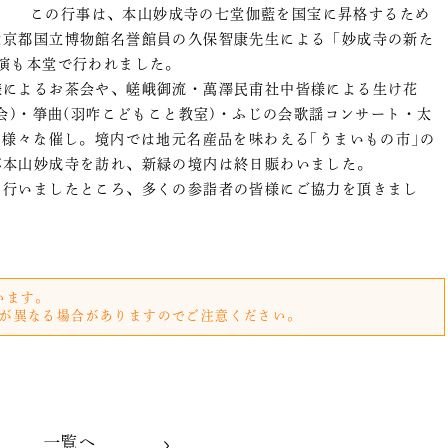
この行事は、本山妙成寺の七堂伽藍を国宝に昇格するため
は京都国立博物館名誉館員の久保智康先生による「妙成寺の新た
演も本堂で行われました。
によるお茶会や、嵯峨御流・萬澤民甫社中皆様による生け花
会)・箏曲(羽咋こどもこと教室)・ふじの会歌謡コンサート・太
の様々な催し。境内では地元名産品を味わえる｢うまいもの市｣の
が本山妙成寺を訪れ、新緑の境内は終日賑わいました。
行いましたところ、多くの参詣者の皆様にご協力を頂きまし
います。
が異なる場合がありますのでご注意ください。
一覧へ