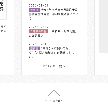
2026/08/01
令和8年度千鳥ヶ淵戦没者追
宗務院
善供養並世界立正平和祈願法要につい
て
〟をイ
2026/07/29
人気メ
「令和８年熊本地震」
日蓮宗の声明
のお見舞い
2026/07/16
”お坊さんに聞いてみよ
宗務院
う”「お悩み相談室」を更新しまし
た。
お知らせ一覧へ
ページの先頭へ