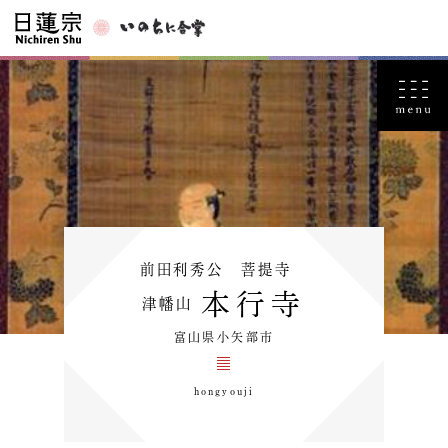
前田利秀公 菩提寺
本行寺
津幡山
富山県小矢部市
hongyouji