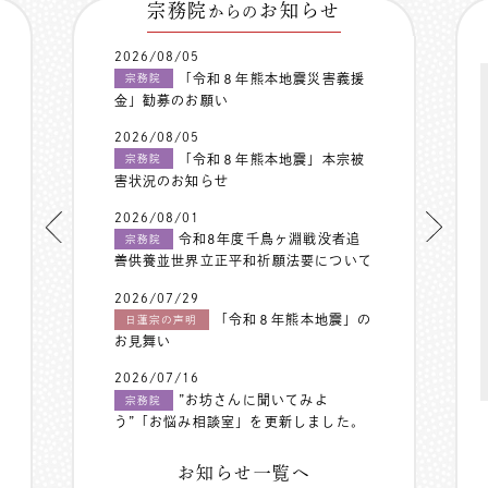
宗務院
お知らせ
からの
2026/08/05
「令和８年熊本地震災害義援
宗務院
金」勧募のお願い
2026/08/05
「令和８年熊本地震」本宗被
宗務院
害状況のお知らせ
2026/08/01
令和8年度千鳥ヶ淵戦没者追
宗務院
善供養並世界立正平和祈願法要について
2026/07/29
「令和８年熊本地震」の
日蓮宗の声明
お見舞い
2026/07/16
”お坊さんに聞いてみよ
宗務院
う”「お悩み相談室」を更新しました。
お知らせ一覧へ