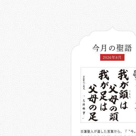
今月の聖語
2026年8月
日蓮聖人が遺した言葉から、「〝今