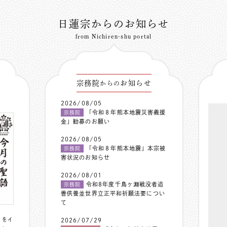
日蓮宗からのお知らせ
from Nichiren-shu portal
宗務院
お知らせ
からの
2026/08/05
「令和８年熊本地震災害義援
宗務院
金」勧募のお願い
2026/08/05
「令和８年熊本地震」本宗被
宗務院
害状況のお知らせ
2026/08/01
令和8年度千鳥ヶ淵戦没者追
宗務院
善供養並世界立正平和祈願法要につい
て
〟をイ
2026/07/29