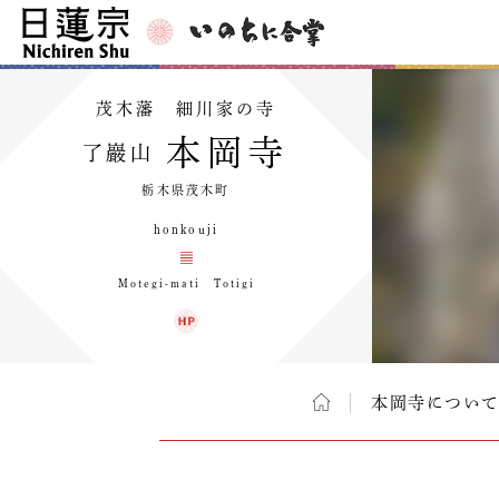
茂木藩 細川家の寺
本岡寺
了巖山
栃木県茂木町
honkouji
Motegi-mati Totigi
本岡寺につい